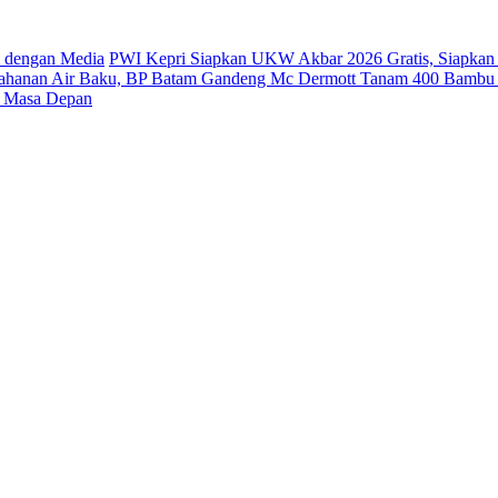
 dengan Media
PWI Kepri Siapkan UKW Akbar 2026 Gratis, Siapkan 
tahanan Air Baku, BP Batam Gandeng Mc Dermott Tanam 400 Bambu 
i Masa Depan