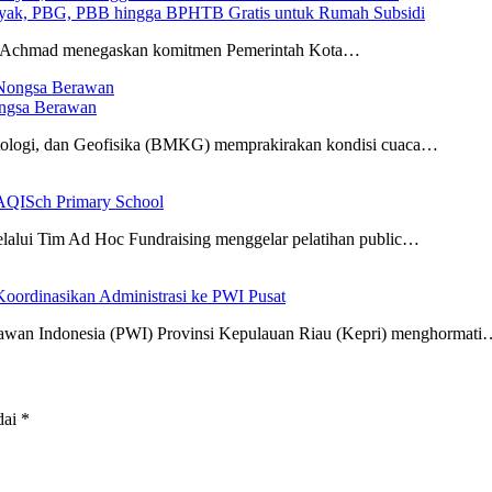
yak, PBG, PBB hingga BPHTB Gratis untuk Rumah Subsidi
r Achmad menegaskan komitmen Pemerintah Kota…
ongsa Berawan
tologi, dan Geofisika (BMKG) memprakirakan kondisi cuaca…
AQISch Primary School
lui Tim Ad Hoc Fundraising menggelar pelatihan public…
oordinasikan Administrasi ke PWI Pusat
awan Indonesia (PWI) Provinsi Kepulauan Riau (Kepri) menghormati
dai
*