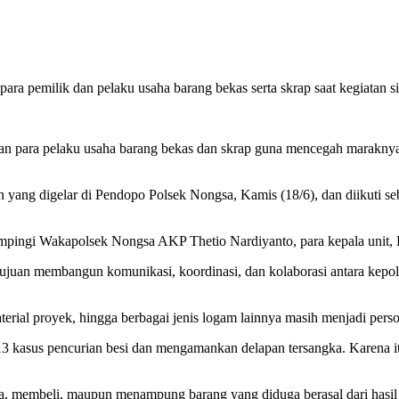
 pemilik dan pelaku usaha barang bekas serta skrap saat kegiatan si
ara pelaku usaha barang bekas dan skrap guna mencegah maraknya aks
n yang digelar di Pendopo Polsek Nongsa, Kamis (18/6), dan diikuti se
ingi Wakapolsek Nongsa AKP Thetio Nardiyanto, para kepala unit, B
ujuan membangun komunikasi, koordinasi, dan kolaborasi antara kepo
 material proyek, hingga berbagai jenis logam lainnya masih menjadi pe
13 kasus pencurian besi dan mengamankan delapan tersangka. Karena i
ma, membeli, maupun menampung barang yang diduga berasal dari hasil 