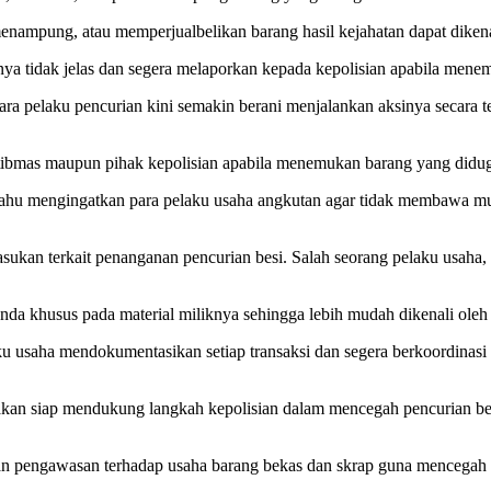
ampung, atau memperjualbelikan barang hasil kejahatan dapat dikena
nya tidak jelas dan segera melaporkan kepada kepolisian apabila men
elaku pencurian kini semakin berani menjalankan aksinya secara ter
ibmas maupun pihak kepolisian apabila menemukan barang yang diduga 
mahu mengingatkan para pelaku usaha angkutan agar tidak membawa mu
sukan terkait penanganan pencurian besi. Salah seorang pelaku usah
da khusus pada material miliknya sehingga lebih mudah dikenali oleh
 usaha mendokumentasikan setiap transaksi dan segera berkoordinasi
akan siap mendukung langkah kepolisian dalam mencegah pencurian b
n pengawasan terhadap usaha barang bekas dan skrap guna mencegah 