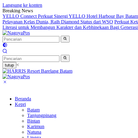
Langsung ke konten
Breaking News
YELLO Connect Perkuat Sinergi YELLO Hotel Harbour Bay Batam
Pelayanan Kelas Dunia, Raih Diamond Status dari WSO
Perkuat Ke
Literasi untuk Membangun Karakter dan Kebhinekaan Bagi Generas
<
tutup
Beranda
Kepri
Batam
Tanjungpinang
Bintan
Karimun
Natuna
Lingga