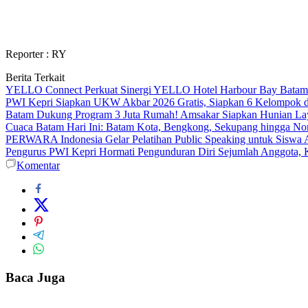
Reporter : RY
Berita Terkait
YELLO Connect Perkuat Sinergi YELLO Hotel Harbour Bay Batam
PWI Kepri Siapkan UKW Akbar 2026 Gratis, Siapkan 6 Kelompok de
Batam Dukung Program 3 Juta Rumah! Amsakar Siapkan Hunian La
Cuaca Batam Hari Ini: Batam Kota, Bengkong, Sekupang hingga N
PERWARA Indonesia Gelar Pelatihan Public Speaking untuk Siswa 
Pengurus PWI Kepri Hormati Pengunduran Diri Sejumlah Anggota, K
Komentar
Baca Juga