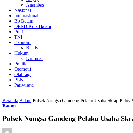
Anambas
Nasional
Internasional
Bp Batam
DPRD Kota Batam
Polri
TNI
Ekonomi
Bisnis
Hukum
Kriminal
Politik
Otomotif
Olahraga
PLN
Pariwisata
Beranda
Batam
Polsek Nongsa Gandeng Pelaku Usaha Skrap Putus M
Batam
Polsek Nongsa Gandeng Pelaku Usaha Skra