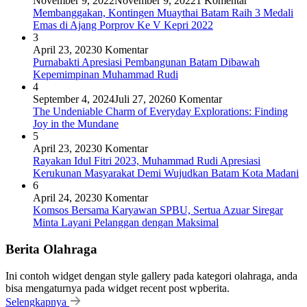
November 9, 2022
November 9, 2022
1 Komentar
Membanggakan, Kontingen Muaythai Batam Raih 3 Medali
Emas di Ajang Porprov Ke V Kepri 2022
3
April 23, 2023
0 Komentar
Purnabakti Apresiasi Pembangunan Batam Dibawah
Kepemimpinan Muhammad Rudi
4
September 4, 2024
Juli 27, 2026
0 Komentar
The Undeniable Charm of Everyday Explorations: Finding
Joy in the Mundane
5
April 23, 2023
0 Komentar
Rayakan Idul Fitri 2023, Muhammad Rudi Apresiasi
Kerukunan Masyarakat Demi Wujudkan Batam Kota Madani
6
April 24, 2023
0 Komentar
Komsos Bersama Karyawan SPBU, Sertua Azuar Siregar
Minta Layani Pelanggan dengan Maksimal
Berita Olahraga
Ini contoh widget dengan style gallery pada kategori olahraga, anda
bisa mengaturnya pada widget recent post wpberita.
Selengkapnya