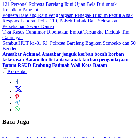
121 Personel Polresta Barelang Ikuti Ujian Bela Diri untuk
Kenaikan Pangkat
Polresta Barelang Raih Penghargaan Penegak Hukum Peduli Anak
Respons Laporan Polisi 110, Polsek Lubuk Baja Selesaikan
Perselisihan Secara Damai
Tiga Kasus Curanmor Dibongkar, Empat Tersangka Diciduk Tim
Gabungan
Sambut HUT ke-81 RI, Polresta Barelang Bagikan Sembako dan 50
Bendera
Amsakar Achmad
Amsakar jenguk korban
bocah korban
kekerasan Batam
ibu tiri aniaya anak
korban penganiayaan
Batam
RSUD Embung Fatimah
Wali Kota Batam
Komentar
Baca Juga