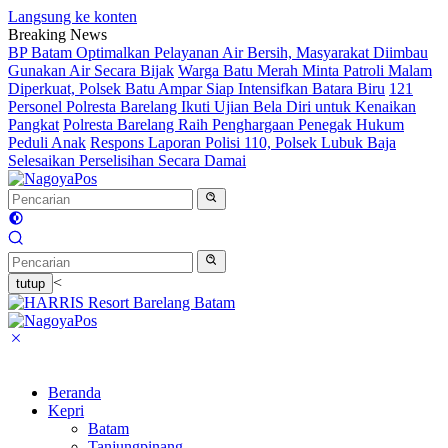
Langsung ke konten
Breaking News
BP Batam Optimalkan Pelayanan Air Bersih, Masyarakat Diimbau
Gunakan Air Secara Bijak
Warga Batu Merah Minta Patroli Malam
Diperkuat, Polsek Batu Ampar Siap Intensifkan Batara Biru
121
Personel Polresta Barelang Ikuti Ujian Bela Diri untuk Kenaikan
Pangkat
Polresta Barelang Raih Penghargaan Penegak Hukum
Peduli Anak
Respons Laporan Polisi 110, Polsek Lubuk Baja
Selesaikan Perselisihan Secara Damai
<
tutup
Beranda
Kepri
Batam
Tanjungpinang