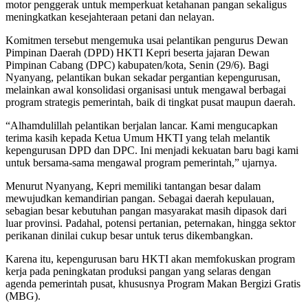
motor penggerak untuk memperkuat ketahanan pangan sekaligus
meningkatkan kesejahteraan petani dan nelayan.
Komitmen tersebut mengemuka usai pelantikan pengurus Dewan
Pimpinan Daerah (DPD) HKTI Kepri beserta jajaran Dewan
Pimpinan Cabang (DPC) kabupaten/kota, Senin (29/6). Bagi
Nyanyang, pelantikan bukan sekadar pergantian kepengurusan,
melainkan awal konsolidasi organisasi untuk mengawal berbagai
program strategis pemerintah, baik di tingkat pusat maupun daerah.
“Alhamdulillah pelantikan berjalan lancar. Kami mengucapkan
terima kasih kepada Ketua Umum HKTI yang telah melantik
kepengurusan DPD dan DPC. Ini menjadi kekuatan baru bagi kami
untuk bersama-sama mengawal program pemerintah,” ujarnya.
Menurut Nyanyang, Kepri memiliki tantangan besar dalam
mewujudkan kemandirian pangan. Sebagai daerah kepulauan,
sebagian besar kebutuhan pangan masyarakat masih dipasok dari
luar provinsi. Padahal, potensi pertanian, peternakan, hingga sektor
perikanan dinilai cukup besar untuk terus dikembangkan.
Karena itu, kepengurusan baru HKTI akan memfokuskan program
kerja pada peningkatan produksi pangan yang selaras dengan
agenda pemerintah pusat, khususnya Program Makan Bergizi Gratis
(MBG).