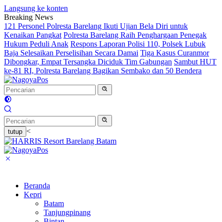
Langsung ke konten
Breaking News
121 Personel Polresta Barelang Ikuti Ujian Bela Diri untuk
Kenaikan Pangkat
Polresta Barelang Raih Penghargaan Penegak
Hukum Peduli Anak
Respons Laporan Polisi 110, Polsek Lubuk
Baja Selesaikan Perselisihan Secara Damai
Tiga Kasus Curanmor
Dibongkar, Empat Tersangka Diciduk Tim Gabungan
Sambut HUT
ke-81 RI, Polresta Barelang Bagikan Sembako dan 50 Bendera
<
tutup
Beranda
Kepri
Batam
Tanjungpinang
Bintan