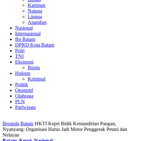
Karimun
Natuna
Lingga
Anambas
Nasional
Internasional
Bp Batam
DPRD Kota Batam
Polri
TNI
Ekonomi
Bisnis
Hukum
Kriminal
Politik
Otomotif
Olahraga
PLN
Pariwisata
Beranda
Batam
HKTI Kepri Bidik Kemandirian Pangan,
Nyanyang: Organisasi Harus Jadi Motor Penggerak Petani dan
Nelayan
Batam
,
Kepri
,
Nasional