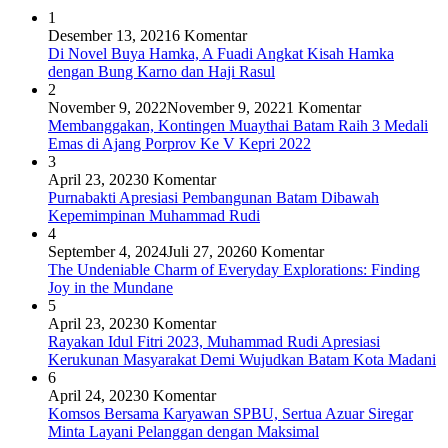
1
Desember 13, 2021
6 Komentar
Di Novel Buya Hamka, A Fuadi Angkat Kisah Hamka
dengan Bung Karno dan Haji Rasul
2
November 9, 2022
November 9, 2022
1 Komentar
Membanggakan, Kontingen Muaythai Batam Raih 3 Medali
Emas di Ajang Porprov Ke V Kepri 2022
3
April 23, 2023
0 Komentar
Purnabakti Apresiasi Pembangunan Batam Dibawah
Kepemimpinan Muhammad Rudi
4
September 4, 2024
Juli 27, 2026
0 Komentar
The Undeniable Charm of Everyday Explorations: Finding
Joy in the Mundane
5
April 23, 2023
0 Komentar
Rayakan Idul Fitri 2023, Muhammad Rudi Apresiasi
Kerukunan Masyarakat Demi Wujudkan Batam Kota Madani
6
April 24, 2023
0 Komentar
Komsos Bersama Karyawan SPBU, Sertua Azuar Siregar
Minta Layani Pelanggan dengan Maksimal