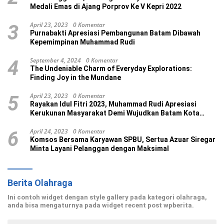
Medali Emas di Ajang Porprov Ke V Kepri 2022
April 23, 2023
0 Komentar
3
Purnabakti Apresiasi Pembangunan Batam Dibawah
Kepemimpinan Muhammad Rudi
September 4, 2024
0 Komentar
4
The Undeniable Charm of Everyday Explorations:
Finding Joy in the Mundane
April 23, 2023
0 Komentar
5
Rayakan Idul Fitri 2023, Muhammad Rudi Apresiasi
Kerukunan Masyarakat Demi Wujudkan Batam Kota
Madani
April 24, 2023
0 Komentar
6
Komsos Bersama Karyawan SPBU, Sertua Azuar Siregar
Minta Layani Pelanggan dengan Maksimal
Berita Olahraga
Ini contoh widget dengan style gallery pada kategori olahraga,
anda bisa mengaturnya pada widget recent post wpberita.