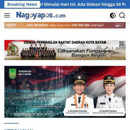
Langsung
Kendaraan Kepri Dimulai Hari Ini, Ada Diskon hingga 50 Persen!
Breaking News
ke
konten