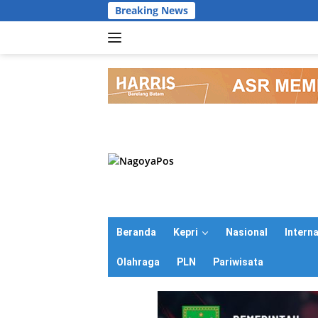
Langsung
Breaking News
ke
konten
Beranda
Kepri
Nasional
Intern
Olahraga
PLN
Pariwisata