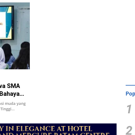
swa SMA
 Bahaya
Pop
si muda yang
1
 Tinggi…
2