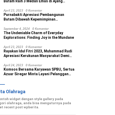
Batam Raih 3 Medali Emas di Ajang
Porprov Ke V Kepri 2022
April 23, 2023
0 Komentar
Purnabakti Apresiasi Pembangunan
Batam Dibawah Kepemimpinan
Muhammad Rudi
September 4, 2024
0 Komentar
The Undeniable Charm of Everyday
Explorations: Finding Joy in the Mundane
April 23, 2023
0 Komentar
Rayakan Idul Fitri 2023, Muhammad Rudi
Apresiasi Kerukunan Masyarakat Demi
Wujudkan Batam Kota Madani
April 24, 2023
0 Komentar
Komsos Bersama Karyawan SPBU, Sertua
Azuar Siregar Minta Layani Pelanggan
dengan Maksimal
ita Olahraga
contoh widget dengan style gallery pada
gori olahraga, anda bisa mengaturnya pada
et recent post wpberita.