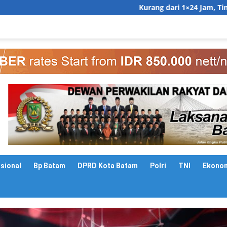
Kurang dari 1×24 Jam, Tim Gabungan
asional
Bp Batam
DPRD Kota Batam
Polri
TNI
Ekono