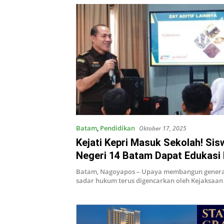
Batam
,
Pendidikan
Oktober 17, 2025
Kejati Kepri Masuk Sekolah! Si
Negeri 14 Batam Dapat Edukasi
Narkoba dan Anti Bullying
Batam, Nagoyapos – Upaya membangun genera
sadar hukum terus digencarkan oleh Kejaksaan