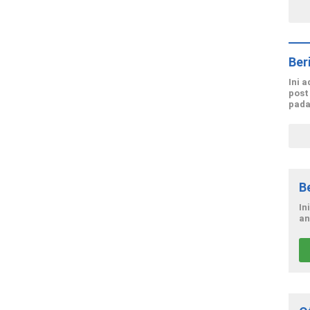
Ber
Ini 
post
pada
B
In
an