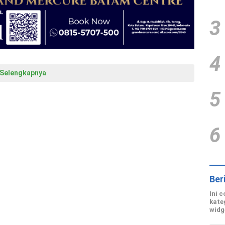
3
4
Selengkapnya
5
6
Ber
Ini 
kate
widg