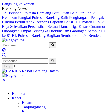
Langsung ke konten
Breaking News
121 Personel Polresta Barelang Ikuti Ujian Bela Diri untuk
Kenaikan Pangkat
Polresta Barelang Raih Penghargaan Penegak
Hukum Peduli Anak
Respons Laporan Polisi 110, Polsek Lubuk
Baja Selesaikan Perselisihan Secara Damai
Tiga Kasus Curanmor
Dibongkar, Empat Tersangka Diciduk Tim Gabungan
Sambut HUT
ke-81 RI, Polresta Barelang Bagikan Sembako dan 50 Bendera
<
tutup
Beranda
Kepri
Batam
Tanjungpinang
Bintan