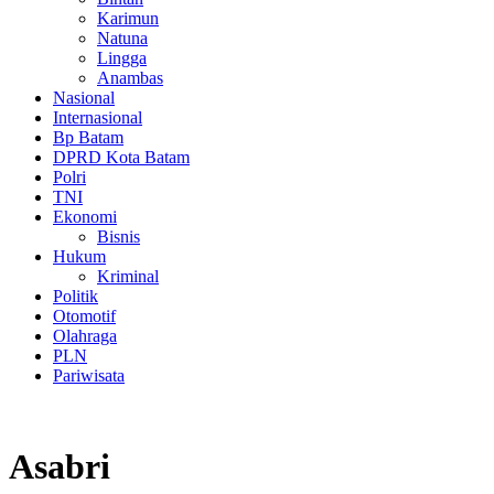
Karimun
Natuna
Lingga
Anambas
Nasional
Internasional
Bp Batam
DPRD Kota Batam
Polri
TNI
Ekonomi
Bisnis
Hukum
Kriminal
Politik
Otomotif
Olahraga
PLN
Pariwisata
Asabri