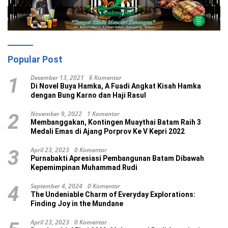
Popular Post
Desember 13, 2021
6 Komentar
1
Di Novel Buya Hamka, A Fuadi Angkat Kisah Hamka
dengan Bung Karno dan Haji Rasul
November 9, 2022
1 Komentar
2
Membanggakan, Kontingen Muaythai Batam Raih 3
Medali Emas di Ajang Porprov Ke V Kepri 2022
April 23, 2023
0 Komentar
3
Purnabakti Apresiasi Pembangunan Batam Dibawah
Kepemimpinan Muhammad Rudi
September 4, 2024
0 Komentar
4
The Undeniable Charm of Everyday Explorations:
Finding Joy in the Mundane
April 23, 2023
0 Komentar