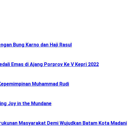
ngan Bung Karno dan Haji Rasul
ali Emas di Ajang Porprov Ke V Kepri 2022
 Kepemimpinan Muhammad Rudi
ing Joy in the Mundane
Kerukunan Masyarakat Demi Wujudkan Batam Kota Madani