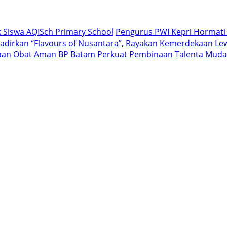
 Siswa AQISch Primary School
Pengurus PWI Kepri Hormati
dirkan “Flavours of Nusantara”, Rayakan Kemerdekaan Lew
iaan Obat Aman
BP Batam Perkuat Pembinaan Talenta Muda 