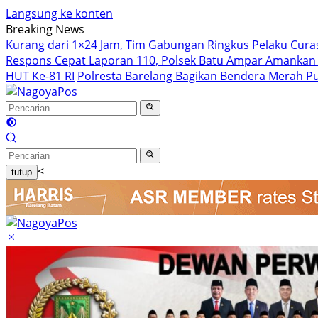
Langsung ke konten
Breaking News
Kurang dari 1×24 Jam, Tim Gabungan Ringkus Pelaku Curas
Respons Cepat Laporan 110, Polsek Batu Ampar Amankan
HUT Ke-81 RI
Polresta Barelang Bagikan Bendera Merah P
<
tutup