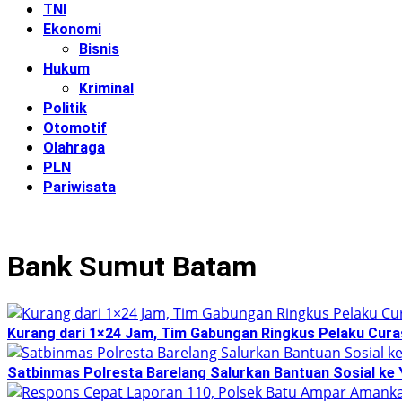
TNI
Ekonomi
Bisnis
Hukum
Kriminal
Politik
Otomotif
Olahraga
PLN
Pariwisata
Bank Sumut Batam
Kurang dari 1×24 Jam, Tim Gabungan Ringkus Pelaku Curas
Satbinmas Polresta Barelang Salurkan Bantuan Sosial ke 