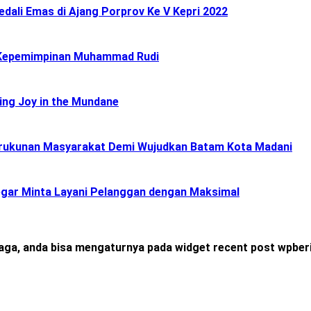
ali Emas di Ajang Porprov Ke V Kepri 2022
 Kepemimpinan Muhammad Rudi
ing Joy in the Mundane
Kerukunan Masyarakat Demi Wujudkan Batam Kota Madani
gar Minta Layani Pelanggan dengan Maksimal
raga, anda bisa mengaturnya pada widget recent post wpberi