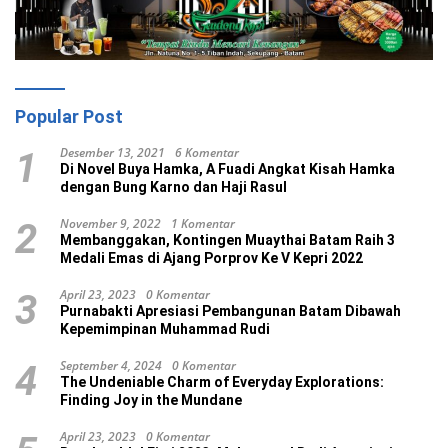
Popular Post
Desember 13, 2021
6 Komentar
1
Di Novel Buya Hamka, A Fuadi Angkat Kisah Hamka
dengan Bung Karno dan Haji Rasul
November 9, 2022
1 Komentar
2
Membanggakan, Kontingen Muaythai Batam Raih 3
Medali Emas di Ajang Porprov Ke V Kepri 2022
April 23, 2023
0 Komentar
3
Purnabakti Apresiasi Pembangunan Batam Dibawah
Kepemimpinan Muhammad Rudi
September 4, 2024
0 Komentar
4
The Undeniable Charm of Everyday Explorations:
Finding Joy in the Mundane
April 23, 2023
0 Komentar