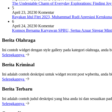
The Undeniable Charm of Everyday Explorations: Finding Joy
5
April 23, 2023
0 Komentar
Rayakan Idul Fitri 2023, Muhammad Rudi Apresiasi Keruku
6
April 24, 2023
0 Komentar
Komsos Bersama Karyawan SPBU, Sertua Azuar Siregar Mint
Berita Olahraga
Ini contoh widget dengan style gallery pada kategori olahraga, anda 
Selengkapnya
Berita Kriminal
Ini adalah contoh deskripsi untuk widget recent post wpberita, anda 
Selengkapnya
Berita Terbaru
Ini adalah contoh judul deskripsi yang bisa anda isi dan sesuaikan pa
Selengkapnya