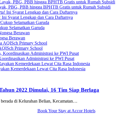
yak, PBG, PBB hingga BPHTB Gratis untuk Rumah Subsidi
 Ini Syarat Lengkap dan Cara Daftarnya
Cukup Selamatkan Garuda
ongsa Berawan
AQISch Primary School
oordinasikan Administrasi ke PWI Pusat
yakan Kemerdekaan Lewat Cita Rasa Indonesia
Tahun 2022 Dimulai, 16 Tim Siap Berlaga
 berada di Kelurahan Belian, Kecamatan…