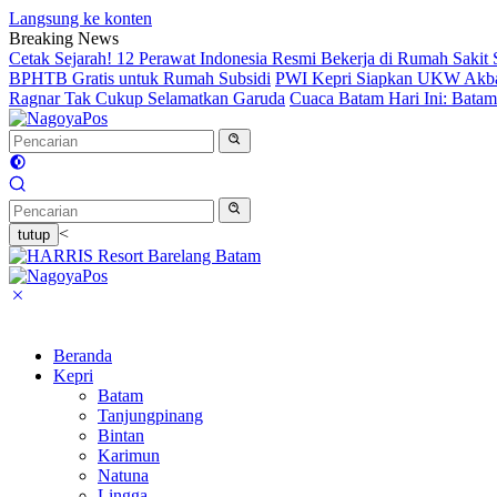
Langsung ke konten
Breaking News
Cetak Sejarah! 12 Perawat Indonesia Resmi Bekerja di Rumah Sakit
BPHTB Gratis untuk Rumah Subsidi
PWI Kepri Siapkan UKW Akbar 2
Ragnar Tak Cukup Selamatkan Garuda
Cuaca Batam Hari Ini: Bata
<
tutup
Beranda
Kepri
Batam
Tanjungpinang
Bintan
Karimun
Natuna
Lingga