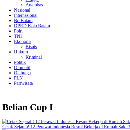
Anambas
Nasional
Internasional
Bp Batam
DPRD Kota Batam
Polri
TNI
Ekonomi
Bisnis
Hukum
Kriminal
Politik
Otomotif
Olahraga
PLN
Pariwisata
Belian Cup I
Cetak Sejarah! 12 Perawat Indonesia Resmi Bekerja di Rumah Sakit