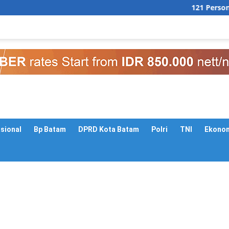
121 Personel Polr
asional
Bp Batam
DPRD Kota Batam
Polri
TNI
Ekono