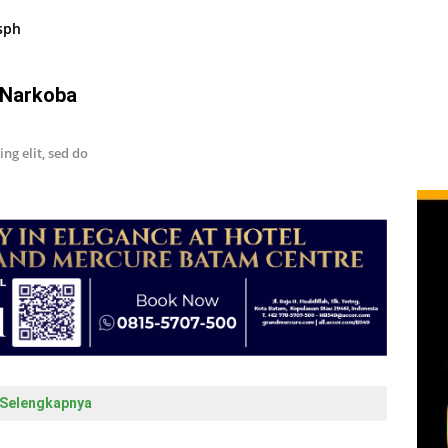
 Narkoba
ng elit, sed do
Selengkapnya