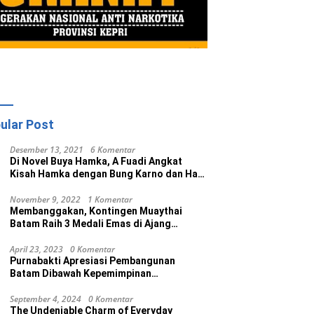
ular Post
Desember 13, 2021
6 Komentar
Di Novel Buya Hamka, A Fuadi Angkat
Kisah Hamka dengan Bung Karno dan Haji
Rasul
November 9, 2022
1 Komentar
Membanggakan, Kontingen Muaythai
Batam Raih 3 Medali Emas di Ajang
Porprov Ke V Kepri 2022
April 23, 2023
0 Komentar
Purnabakti Apresiasi Pembangunan
Batam Dibawah Kepemimpinan
Muhammad Rudi
September 4, 2024
0 Komentar
The Undeniable Charm of Everyday