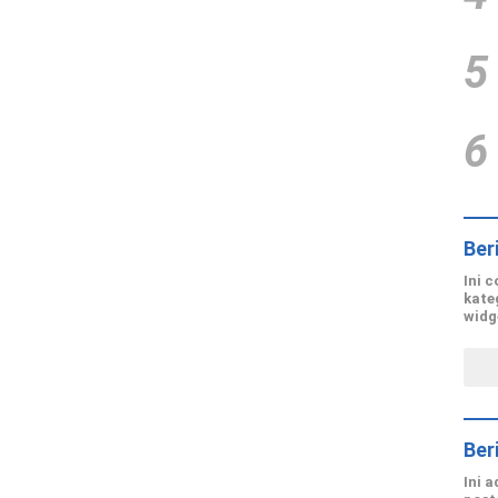
5
6
Ber
Ini 
kate
widg
Ber
Ini 