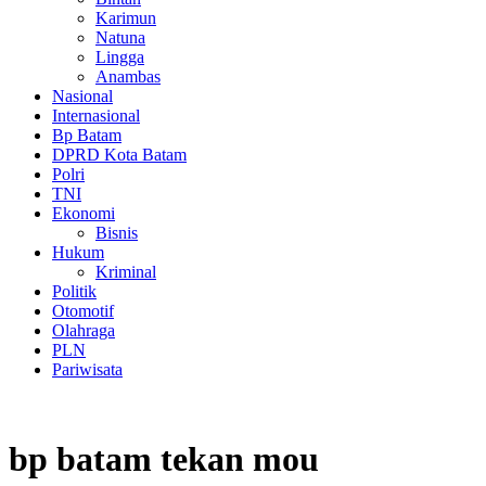
Karimun
Natuna
Lingga
Anambas
Nasional
Internasional
Bp Batam
DPRD Kota Batam
Polri
TNI
Ekonomi
Bisnis
Hukum
Kriminal
Politik
Otomotif
Olahraga
PLN
Pariwisata
bp batam tekan mou