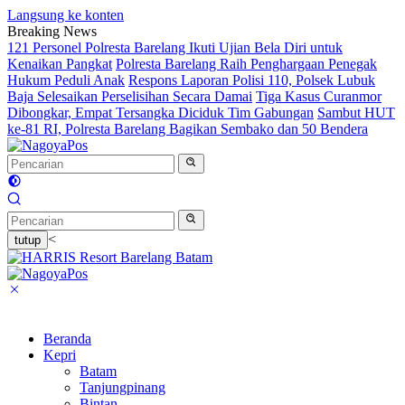
Langsung ke konten
Breaking News
121 Personel Polresta Barelang Ikuti Ujian Bela Diri untuk
Kenaikan Pangkat
Polresta Barelang Raih Penghargaan Penegak
Hukum Peduli Anak
Respons Laporan Polisi 110, Polsek Lubuk
Baja Selesaikan Perselisihan Secara Damai
Tiga Kasus Curanmor
Dibongkar, Empat Tersangka Diciduk Tim Gabungan
Sambut HUT
ke-81 RI, Polresta Barelang Bagikan Sembako dan 50 Bendera
<
tutup
Beranda
Kepri
Batam
Tanjungpinang
Bintan