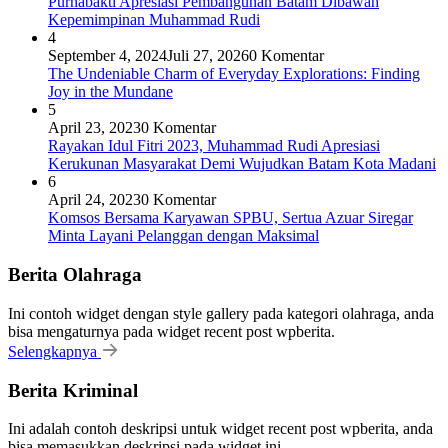
Purnabakti Apresiasi Pembangunan Batam Dibawah
Kepemimpinan Muhammad Rudi
4
September 4, 2024
Juli 27, 2026
0 Komentar
The Undeniable Charm of Everyday Explorations: Finding
Joy in the Mundane
5
April 23, 2023
0 Komentar
Rayakan Idul Fitri 2023, Muhammad Rudi Apresiasi
Kerukunan Masyarakat Demi Wujudkan Batam Kota Madani
6
April 24, 2023
0 Komentar
Komsos Bersama Karyawan SPBU, Sertua Azuar Siregar
Minta Layani Pelanggan dengan Maksimal
Berita Olahraga
Ini contoh widget dengan style gallery pada kategori olahraga, anda
bisa mengaturnya pada widget recent post wpberita.
Selengkapnya
Berita Kriminal
Ini adalah contoh deskripsi untuk widget recent post wpberita, anda
bisa memasukkan deskripsi pada widget ini.