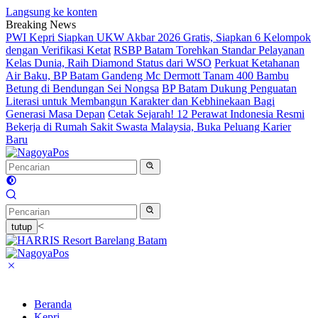
Langsung ke konten
Breaking News
PWI Kepri Siapkan UKW Akbar 2026 Gratis, Siapkan 6 Kelompok
dengan Verifikasi Ketat
RSBP Batam Torehkan Standar Pelayanan
Kelas Dunia, Raih Diamond Status dari WSO
Perkuat Ketahanan
Air Baku, BP Batam Gandeng Mc Dermott Tanam 400 Bambu
Betung di Bendungan Sei Nongsa
BP Batam Dukung Penguatan
Literasi untuk Membangun Karakter dan Kebhinekaan Bagi
Generasi Masa Depan
Cetak Sejarah! 12 Perawat Indonesia Resmi
Bekerja di Rumah Sakit Swasta Malaysia, Buka Peluang Karier
Baru
<
tutup
Beranda
Kepri