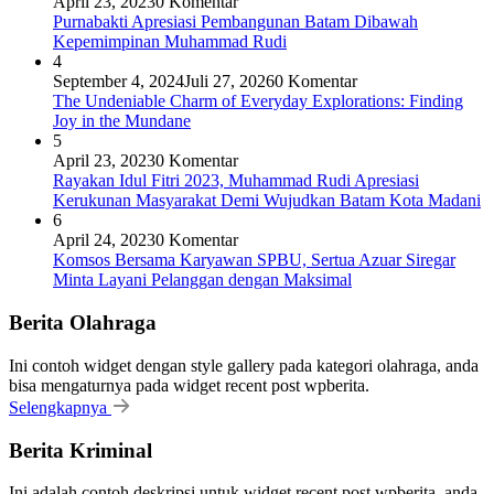
April 23, 2023
0 Komentar
Purnabakti Apresiasi Pembangunan Batam Dibawah
Kepemimpinan Muhammad Rudi
4
September 4, 2024
Juli 27, 2026
0 Komentar
The Undeniable Charm of Everyday Explorations: Finding
Joy in the Mundane
5
April 23, 2023
0 Komentar
Rayakan Idul Fitri 2023, Muhammad Rudi Apresiasi
Kerukunan Masyarakat Demi Wujudkan Batam Kota Madani
6
April 24, 2023
0 Komentar
Komsos Bersama Karyawan SPBU, Sertua Azuar Siregar
Minta Layani Pelanggan dengan Maksimal
Berita Olahraga
Ini contoh widget dengan style gallery pada kategori olahraga, anda
bisa mengaturnya pada widget recent post wpberita.
Selengkapnya
Berita Kriminal
Ini adalah contoh deskripsi untuk widget recent post wpberita, anda