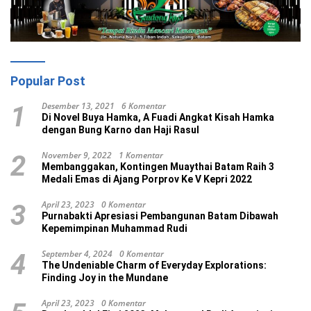
Popular Post
Desember 13, 2021
6 Komentar
1
Di Novel Buya Hamka, A Fuadi Angkat Kisah Hamka
dengan Bung Karno dan Haji Rasul
November 9, 2022
1 Komentar
2
Membanggakan, Kontingen Muaythai Batam Raih 3
Medali Emas di Ajang Porprov Ke V Kepri 2022
April 23, 2023
0 Komentar
3
Purnabakti Apresiasi Pembangunan Batam Dibawah
Kepemimpinan Muhammad Rudi
September 4, 2024
0 Komentar
4
The Undeniable Charm of Everyday Explorations:
Finding Joy in the Mundane
April 23, 2023
0 Komentar