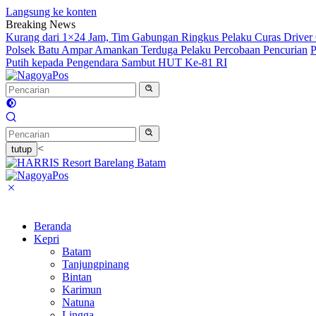
Langsung ke konten
Breaking News
Kurang dari 1×24 Jam, Tim Gabungan Ringkus Pelaku Curas Driver 
Polsek Batu Ampar Amankan Terduga Pelaku Percobaan Pencurian
P
Putih kepada Pengendara Sambut HUT Ke-81 RI
<
tutup
Beranda
Kepri
Batam
Tanjungpinang
Bintan
Karimun
Natuna
Lingga