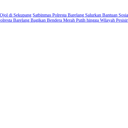
Ojol di Sekupang
Satbinmas Polresta Barelang Salurkan Bantuan Sosia
olresta Barelang Bagikan Bendera Merah Putih hingga Wilayah Pesi