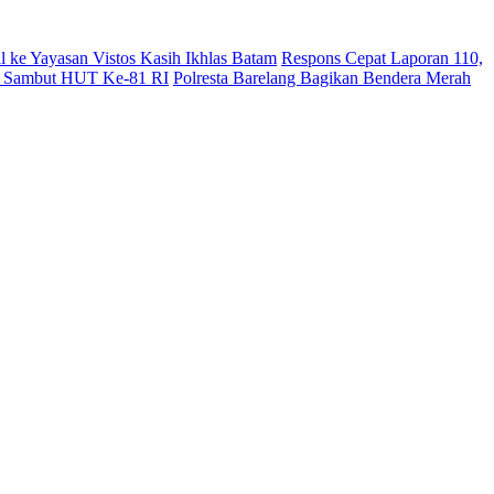
l ke Yayasan Vistos Kasih Ikhlas Batam
Respons Cepat Laporan 110,
sir Sambut HUT Ke-81 RI
Polresta Barelang Bagikan Bendera Merah