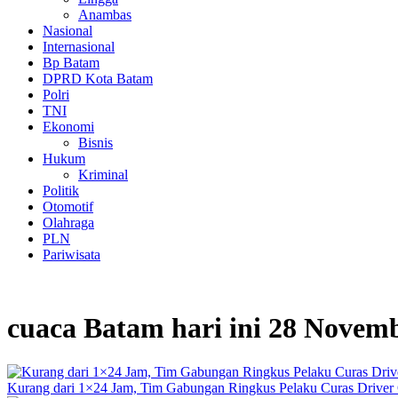
Anambas
Nasional
Internasional
Bp Batam
DPRD Kota Batam
Polri
TNI
Ekonomi
Bisnis
Hukum
Kriminal
Politik
Otomotif
Olahraga
PLN
Pariwisata
cuaca Batam hari ini 28 Novem
Kurang dari 1×24 Jam, Tim Gabungan Ringkus Pelaku Curas Driver 