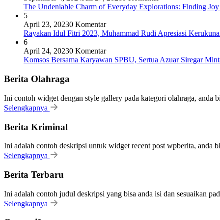
The Undeniable Charm of Everyday Explorations: Finding Joy
5
April 23, 2023
0 Komentar
Rayakan Idul Fitri 2023, Muhammad Rudi Apresiasi Keruku
6
April 24, 2023
0 Komentar
Komsos Bersama Karyawan SPBU, Sertua Azuar Siregar Mint
Berita Olahraga
Ini contoh widget dengan style gallery pada kategori olahraga, anda 
Selengkapnya
Berita Kriminal
Ini adalah contoh deskripsi untuk widget recent post wpberita, anda 
Selengkapnya
Berita Terbaru
Ini adalah contoh judul deskripsi yang bisa anda isi dan sesuaikan pa
Selengkapnya