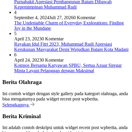
Purnabakti Apresiasi Pembangunan Batam Dibawah
Kepemimpinan Muhammad Rudi
4
September 4, 2024
Juli 27, 2026
0 Komentar
The Undeniable Charm of Everyday Explorations: Finding
Joy in the Mundane
5
April 23, 2023
0 Komentar
Rayakan Idul Fitri 2023, Muhammad Rudi Apresiasi
Kerukunan Masyarakat Demi Wujudkan Batam Kota Madani
6
April 24, 2023
0 Komentar
Komsos Bersama Karyawan SPBU, Sertua Azuar Siregar
Minta Layani Pelanggan dengan Maksimal
Berita Olahraga
Ini contoh widget dengan style gallery pada kategori olahraga, anda
bisa mengaturnya pada widget recent post wpberita.
Selengkapnya
Berita Kriminal
Ini adalah contoh deskripsi untuk widget recent post wpberita, anda