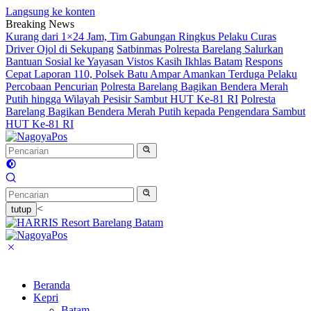
Langsung ke konten
Breaking News
Kurang dari 1×24 Jam, Tim Gabungan Ringkus Pelaku Curas
Driver Ojol di Sekupang
Satbinmas Polresta Barelang Salurkan
Bantuan Sosial ke Yayasan Vistos Kasih Ikhlas Batam
Respons
Cepat Laporan 110, Polsek Batu Ampar Amankan Terduga Pelaku
Percobaan Pencurian
Polresta Barelang Bagikan Bendera Merah
Putih hingga Wilayah Pesisir Sambut HUT Ke-81 RI
Polresta
Barelang Bagikan Bendera Merah Putih kepada Pengendara Sambut
HUT Ke-81 RI
<
tutup
Beranda
Kepri
Batam