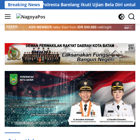
Langsung
121 Personel Polresta Barelang Ikuti Ujian Bela Diri untuk Kena
Breaking News
ke
konten