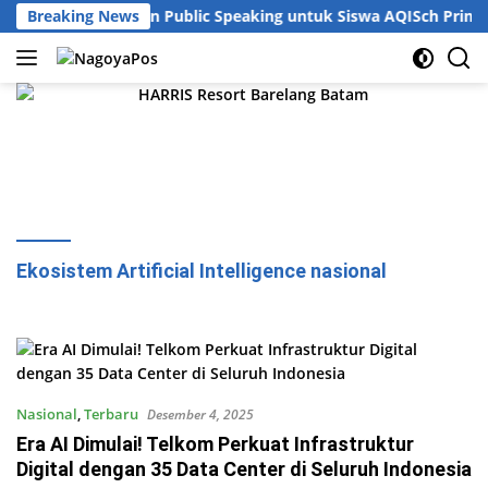
Langsung
a Gelar Pelatihan Public Speaking untuk Siswa AQISch Primary
Breaking News
ke
konten
Ekosistem Artificial Intelligence nasional
Nasional
,
Terbaru
Desember 4, 2025
Era AI Dimulai! Telkom Perkuat Infrastruktur
Digital dengan 35 Data Center di Seluruh Indonesia