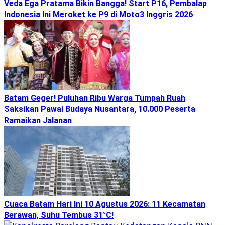
Veda Ega Pratama Bikin Bangga! Start P16, Pembalap
Indonesia Ini Meroket ke P9 di Moto3 Inggris 2026
Batam Geger! Puluhan Ribu Warga Tumpah Ruah
Saksikan Pawai Budaya Nusantara, 10.000 Peserta
Ramaikan Jalanan
Cuaca Batam Hari Ini 10 Agustus 2026: 11 Kecamatan
Berawan, Suhu Tembus 31°C!