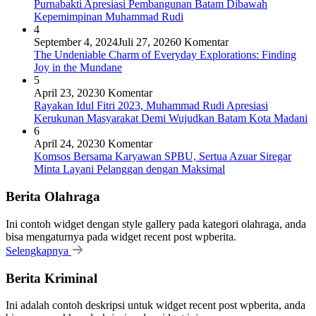
Purnabakti Apresiasi Pembangunan Batam Dibawah
Kepemimpinan Muhammad Rudi
4
September 4, 2024
Juli 27, 2026
0 Komentar
The Undeniable Charm of Everyday Explorations: Finding
Joy in the Mundane
5
April 23, 2023
0 Komentar
Rayakan Idul Fitri 2023, Muhammad Rudi Apresiasi
Kerukunan Masyarakat Demi Wujudkan Batam Kota Madani
6
April 24, 2023
0 Komentar
Komsos Bersama Karyawan SPBU, Sertua Azuar Siregar
Minta Layani Pelanggan dengan Maksimal
Berita Olahraga
Ini contoh widget dengan style gallery pada kategori olahraga, anda
bisa mengaturnya pada widget recent post wpberita.
Selengkapnya
Berita Kriminal
Ini adalah contoh deskripsi untuk widget recent post wpberita, anda