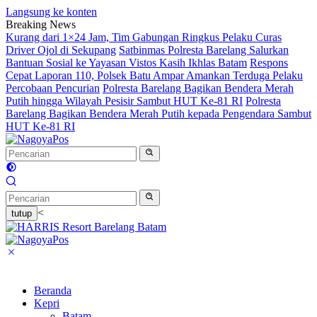
Langsung ke konten
Breaking News
Kurang dari 1×24 Jam, Tim Gabungan Ringkus Pelaku Curas
Driver Ojol di Sekupang
Satbinmas Polresta Barelang Salurkan
Bantuan Sosial ke Yayasan Vistos Kasih Ikhlas Batam
Respons
Cepat Laporan 110, Polsek Batu Ampar Amankan Terduga Pelaku
Percobaan Pencurian
Polresta Barelang Bagikan Bendera Merah
Putih hingga Wilayah Pesisir Sambut HUT Ke-81 RI
Polresta
Barelang Bagikan Bendera Merah Putih kepada Pengendara Sambut
HUT Ke-81 RI
<
tutup
Beranda
Kepri
Batam