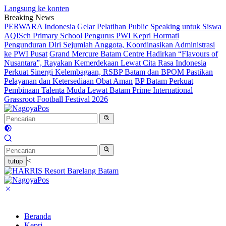
Langsung ke konten
Breaking News
PERWARA Indonesia Gelar Pelatihan Public Speaking untuk Siswa
AQISch Primary School
Pengurus PWI Kepri Hormati
Pengunduran Diri Sejumlah Anggota, Koordinasikan Administrasi
ke PWI Pusat
Grand Mercure Batam Centre Hadirkan “Flavours of
Nusantara”, Rayakan Kemerdekaan Lewat Cita Rasa Indonesia
Perkuat Sinergi Kelembagaan, RSBP Batam dan BPOM Pastikan
Pelayanan dan Ketersediaan Obat Aman
BP Batam Perkuat
Pembinaan Talenta Muda Lewat Batam Prime International
Grassroot Football Festival 2026
<
tutup
Beranda
Kepri