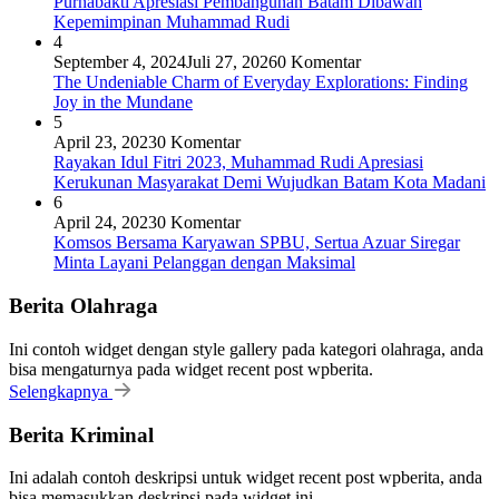
Purnabakti Apresiasi Pembangunan Batam Dibawah
Kepemimpinan Muhammad Rudi
4
September 4, 2024
Juli 27, 2026
0 Komentar
The Undeniable Charm of Everyday Explorations: Finding
Joy in the Mundane
5
April 23, 2023
0 Komentar
Rayakan Idul Fitri 2023, Muhammad Rudi Apresiasi
Kerukunan Masyarakat Demi Wujudkan Batam Kota Madani
6
April 24, 2023
0 Komentar
Komsos Bersama Karyawan SPBU, Sertua Azuar Siregar
Minta Layani Pelanggan dengan Maksimal
Berita Olahraga
Ini contoh widget dengan style gallery pada kategori olahraga, anda
bisa mengaturnya pada widget recent post wpberita.
Selengkapnya
Berita Kriminal
Ini adalah contoh deskripsi untuk widget recent post wpberita, anda
bisa memasukkan deskripsi pada widget ini.