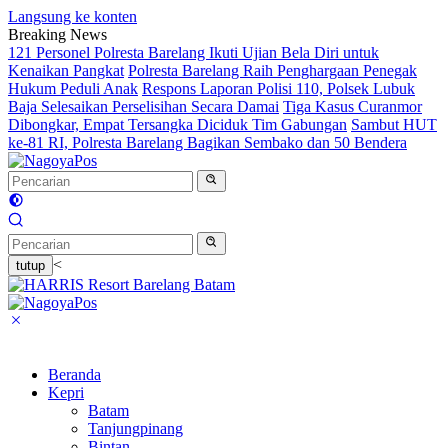
Langsung ke konten
Breaking News
121 Personel Polresta Barelang Ikuti Ujian Bela Diri untuk
Kenaikan Pangkat
Polresta Barelang Raih Penghargaan Penegak
Hukum Peduli Anak
Respons Laporan Polisi 110, Polsek Lubuk
Baja Selesaikan Perselisihan Secara Damai
Tiga Kasus Curanmor
Dibongkar, Empat Tersangka Diciduk Tim Gabungan
Sambut HUT
ke-81 RI, Polresta Barelang Bagikan Sembako dan 50 Bendera
<
tutup
Beranda
Kepri
Batam
Tanjungpinang
Bintan