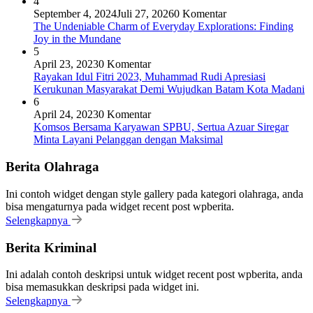
4
September 4, 2024
Juli 27, 2026
0 Komentar
The Undeniable Charm of Everyday Explorations: Finding
Joy in the Mundane
5
April 23, 2023
0 Komentar
Rayakan Idul Fitri 2023, Muhammad Rudi Apresiasi
Kerukunan Masyarakat Demi Wujudkan Batam Kota Madani
6
April 24, 2023
0 Komentar
Komsos Bersama Karyawan SPBU, Sertua Azuar Siregar
Minta Layani Pelanggan dengan Maksimal
Berita Olahraga
Ini contoh widget dengan style gallery pada kategori olahraga, anda
bisa mengaturnya pada widget recent post wpberita.
Selengkapnya
Berita Kriminal
Ini adalah contoh deskripsi untuk widget recent post wpberita, anda
bisa memasukkan deskripsi pada widget ini.
Selengkapnya