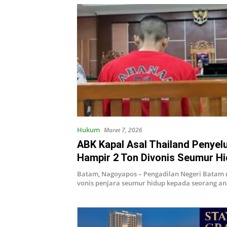
Hukum
Maret 7, 2026
ABK Kapal Asal Thailand Penye
Hampir 2 Ton Divonis Seumur Hi
Batam
Batam, Nagoyapos – Pengadilan Negeri Batam
vonis penjara seumur hidup kepada seorang a