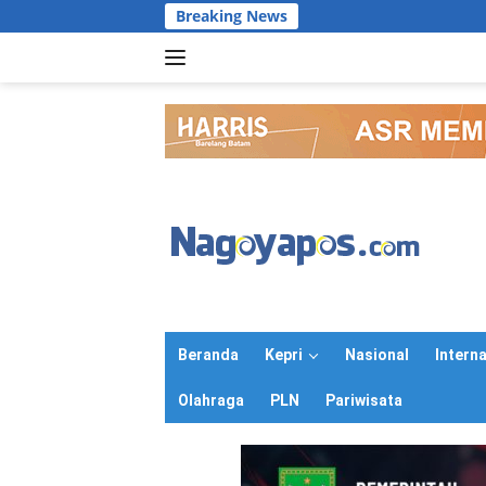
Langsung
Breaking News
ke
konten
Beranda
Kepri
Nasional
Intern
Olahraga
PLN
Pariwisata