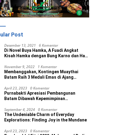
ular Post
Desember 13, 2021
6 Komentar
Di Novel Buya Hamka, A Fuadi Angkat
Kisah Hamka dengan Bung Karno dan Haji
Rasul
November 9, 2022
1 Komentar
Membanggakan, Kontingen Muaythai
Batam Raih 3 Medali Emas di Ajang
Porprov Ke V Kepri 2022
April 23, 2023
0 Komentar
Purnabakti Apresiasi Pembangunan
Batam Dibawah Kepemimpinan
Muhammad Rudi
September 4, 2024
0 Komentar
The Undeniable Charm of Everyday
Explorations: Finding Joy in the Mundane
April 23, 2023
0 Komentar