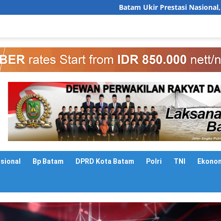
Batam Ukir Prestasi Nasional, Sekda Firmansyah P
asional
Bp Batam
DPRD Kota Batam
Polri
TNI
Ekono