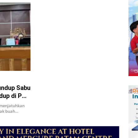
lundup Sabu
dup di PN
 menjatuhkan
nak buah…