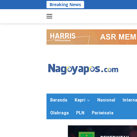
Langsung
Breaking News
ke
konten
Beranda
Kepri
Nasional
Intern
Olahraga
PLN
Pariwisata