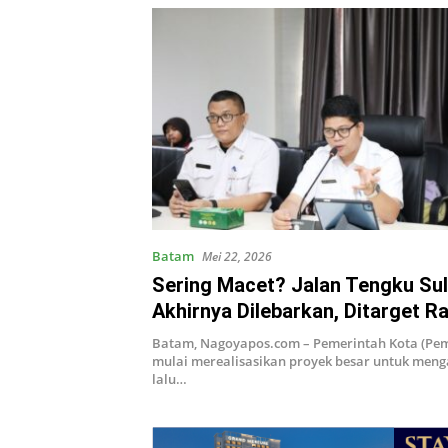
Batam
Mei 22, 2026
Sering Macet? Jalan Tengku Su
Akhirnya Dilebarkan, Ditarget 
2026
Batam, Nagoyapos.com – Pemerintah Kota (Pe
mulai merealisasikan proyek besar untuk meng
lalu…