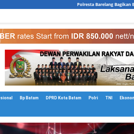
Polresta Barelang Bagikan Bendera Merah Puti
asional
Bp Batam
DPRD Kota Batam
Polri
TNI
Ekono