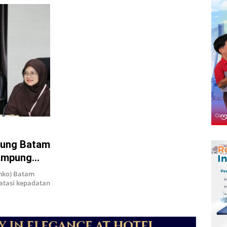
lung Batam
Rampung
mko) Batam
atasi kepadatan