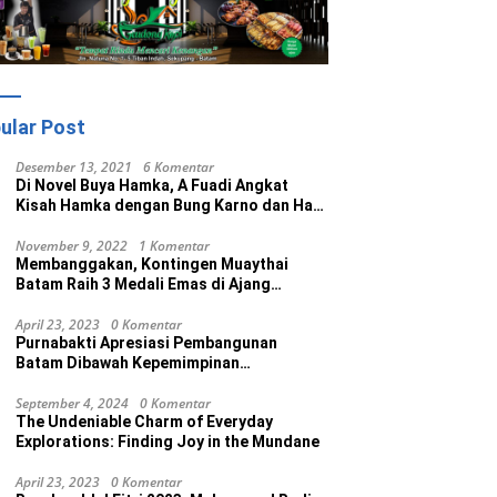
ular Post
Desember 13, 2021
6 Komentar
Di Novel Buya Hamka, A Fuadi Angkat
Kisah Hamka dengan Bung Karno dan Haji
Rasul
November 9, 2022
1 Komentar
Membanggakan, Kontingen Muaythai
Batam Raih 3 Medali Emas di Ajang
Porprov Ke V Kepri 2022
April 23, 2023
0 Komentar
Purnabakti Apresiasi Pembangunan
Batam Dibawah Kepemimpinan
Muhammad Rudi
September 4, 2024
0 Komentar
The Undeniable Charm of Everyday
Explorations: Finding Joy in the Mundane
April 23, 2023
0 Komentar