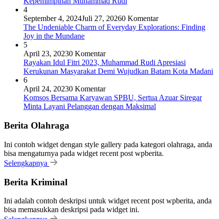
Kepemimpinan Muhammad Rudi
4
September 4, 2024
Juli 27, 2026
0 Komentar
The Undeniable Charm of Everyday Explorations: Finding
Joy in the Mundane
5
April 23, 2023
0 Komentar
Rayakan Idul Fitri 2023, Muhammad Rudi Apresiasi
Kerukunan Masyarakat Demi Wujudkan Batam Kota Madani
6
April 24, 2023
0 Komentar
Komsos Bersama Karyawan SPBU, Sertua Azuar Siregar
Minta Layani Pelanggan dengan Maksimal
Berita Olahraga
Ini contoh widget dengan style gallery pada kategori olahraga, anda
bisa mengaturnya pada widget recent post wpberita.
Selengkapnya
Berita Kriminal
Ini adalah contoh deskripsi untuk widget recent post wpberita, anda
bisa memasukkan deskripsi pada widget ini.