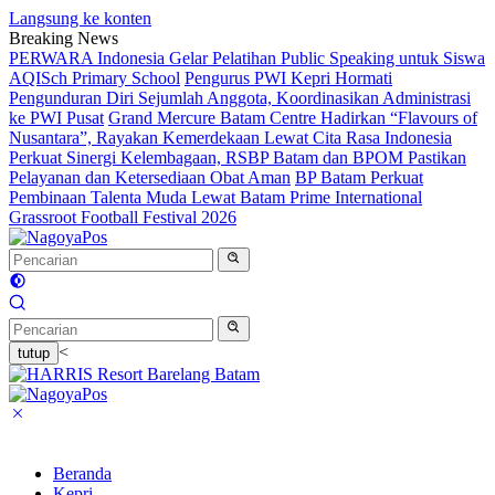
Langsung ke konten
Breaking News
PERWARA Indonesia Gelar Pelatihan Public Speaking untuk Siswa
AQISch Primary School
Pengurus PWI Kepri Hormati
Pengunduran Diri Sejumlah Anggota, Koordinasikan Administrasi
ke PWI Pusat
Grand Mercure Batam Centre Hadirkan “Flavours of
Nusantara”, Rayakan Kemerdekaan Lewat Cita Rasa Indonesia
Perkuat Sinergi Kelembagaan, RSBP Batam dan BPOM Pastikan
Pelayanan dan Ketersediaan Obat Aman
BP Batam Perkuat
Pembinaan Talenta Muda Lewat Batam Prime International
Grassroot Football Festival 2026
<
tutup
Beranda
Kepri