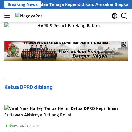
Langsung
dasi 4.877 Guru dan Tenaga Kependidikan, Amsakar Siapkan Sol
Breaking News
ke
konten
Ketua DPRD ditilang
Hukum
Mei 12, 2026