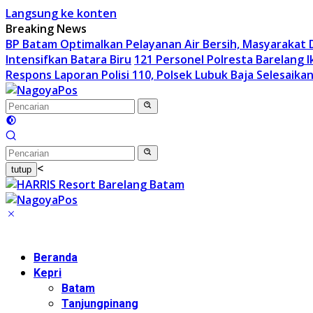
Langsung ke konten
Breaking News
BP Batam Optimalkan Pelayanan Air Bersih, Masyarakat D
Intensifkan Batara Biru
121 Personel Polresta Barelang I
Respons Laporan Polisi 110, Polsek Lubuk Baja Selesaika
<
tutup
Beranda
Kepri
Batam
Tanjungpinang