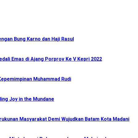
ngan Bung Karno dan Haji Rasul
ali Emas di Ajang Porprov Ke V Kepri 2022
 Kepemimpinan Muhammad Rudi
ding Joy in the Mundane
Kerukunan Masyarakat Demi Wujudkan Batam Kota Madani