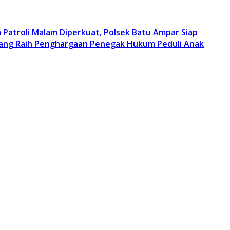
Patroli Malam Diperkuat, Polsek Batu Ampar Siap
lang Raih Penghargaan Penegak Hukum Peduli Anak