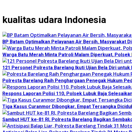
kualitas udara Indonesia
BP Batam Optimalkan Pelayanan Air Bersih, Masyarakat Di
Warga Batu Merah Minta Patroli Malam Diperkuat, Polsek 
121 Personel Polresta Barelang Ikuti Ujian Bela Diri untu
Polresta Barelang Raih Penghargaan Penegak Hukum Ped
Respons Laporan Polisi 110, Polsek Lubuk Baja Selesaika
Tiga Kasus Curanmor Dibongkar, Empat Tersangka Dicid
Sambut HUT ke-81 RI, Polresta Barelang Bagikan Sembak