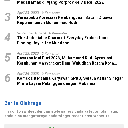
Medali Emas di Ajang Porprov Ke V Kepri 2022
April 23, 2023
0 Komentar
3
Purnabakti Apresiasi Pembangunan Batam Dibawah
Kepemimpinan Muhammad Rudi
September 4, 2024
0 Komentar
4
The Undeniable Charm of Everyday Explorations:
Finding Joy in the Mundane
April 23, 2023
0 Komentar
5
Rayakan Idul Fitri 2023, Muhammad Rudi Apresiasi
Kerukunan Masyarakat Demi Wujudkan Batam Kota
Madani
April 24, 2023
0 Komentar
6
Komsos Bersama Karyawan SPBU, Sertua Azuar Siregar
Minta Layani Pelanggan dengan Maksimal
Berita Olahraga
Ini contoh widget dengan style gallery pada kategori olahraga,
anda bisa mengaturnya pada widget recent post wpberita.