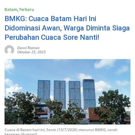
Batam
,
Terbaru
BMKG: Cuaca Batam Hari Ini
Didominasi Awan, Warga Diminta Siaga
Perubahan Cuaca Sore Nanti!
Denni Risman
Oktober 25, 2025
Cuaca di Batam hari ini, Senin (13/7/2026) menurut BMKG, cerah
berawan (ilustrasi)