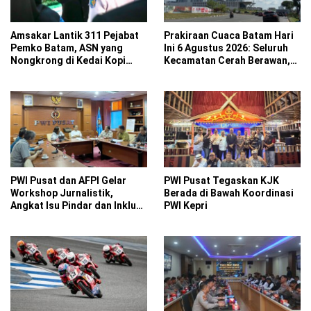
Amsakar Lantik 311 Pejabat
Prakiraan Cuaca Batam Hari
Pemko Batam, ASN yang
Ini 6 Agustus 2026: Seluruh
Nongkrong di Kedai Kopi
Kecamatan Cerah Berawan,
Saat Jam Kerja Bakal
Suhu Capai 32 Derajat
Disanksi
PWI Pusat dan AFPI Gelar
PWI Pusat Tegaskan KJK
Workshop Jurnalistik,
Berada di Bawah Koordinasi
Angkat Isu Pindar dan Inklusi
PWI Kepri
Keuangan