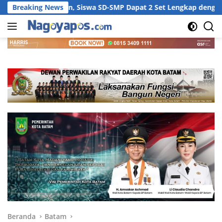
Langsung
, Siswa SD-SMP Dapat 2 Set Lengkap dengan Atribut
Breaking News
Ams
ke
konten
Beranda
Batam