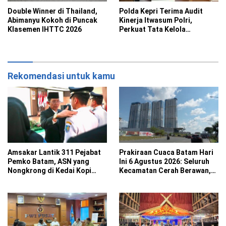
Double Winner di Thailand,
Polda Kepri Terima Audit
Abimanyu Kokoh di Puncak
Kinerja Itwasum Polri,
Klasemen IHTTC 2026
Perkuat Tata Kelola
Organisasi yang Akuntabel
Rekomendasi untuk kamu
Amsakar Lantik 311 Pejabat
Prakiraan Cuaca Batam Hari
Pemko Batam, ASN yang
Ini 6 Agustus 2026: Seluruh
Nongkrong di Kedai Kopi
Kecamatan Cerah Berawan,
Saat Jam Kerja Bakal
Suhu Capai 32 Derajat
Disanksi