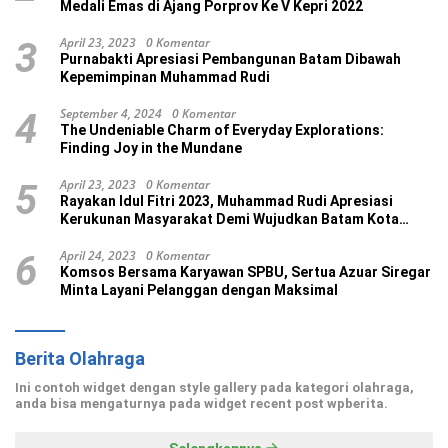
Medali Emas di Ajang Porprov Ke V Kepri 2022
April 23, 2023
0 Komentar
3
Purnabakti Apresiasi Pembangunan Batam Dibawah
Kepemimpinan Muhammad Rudi
September 4, 2024
0 Komentar
4
The Undeniable Charm of Everyday Explorations:
Finding Joy in the Mundane
April 23, 2023
0 Komentar
5
Rayakan Idul Fitri 2023, Muhammad Rudi Apresiasi
Kerukunan Masyarakat Demi Wujudkan Batam Kota
Madani
April 24, 2023
0 Komentar
6
Komsos Bersama Karyawan SPBU, Sertua Azuar Siregar
Minta Layani Pelanggan dengan Maksimal
Berita Olahraga
Ini contoh widget dengan style gallery pada kategori olahraga,
anda bisa mengaturnya pada widget recent post wpberita.