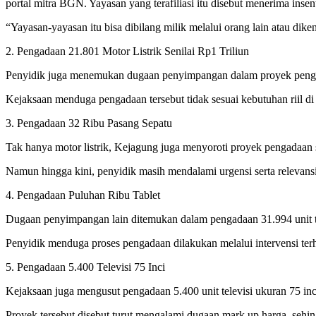
portal mitra BGN. Yayasan yang terafiliasi itu disebut menerima inse
“Yayasan-yayasan itu bisa dibilang milik melalui orang lain atau diken
2. Pengadaan 21.801 Motor Listrik Senilai Rp1 Triliun
Penyidik juga menemukan dugaan penyimpangan dalam proyek pengadaan
Kejaksaan menduga pengadaan tersebut tidak sesuai kebutuhan riil di
3. Pengadaan 32 Ribu Pasang Sepatu
Tak hanya motor listrik, Kejagung juga menyoroti proyek pengadaan
Namun hingga kini, penyidik masih mendalami urgensi serta relevansi
4. Pengadaan Puluhan Ribu Tablet
Dugaan penyimpangan lain ditemukan dalam pengadaan 31.994 unit t
Penyidik menduga proses pengadaan dilakukan melalui intervensi te
5. Pengadaan 5.400 Televisi 75 Inci
Kejaksaan juga mengusut pengadaan 5.400 unit televisi ukuran 75 in
Proyek tersebut disebut turut mengalami dugaan mark up harga, seh