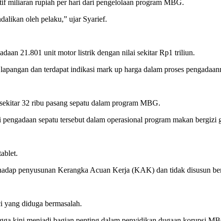
ntif miliaran rupiah per hari dari pengelolaan program MBG.
dalikan oleh pelaku,” ujar Syarief.
 21.801 unit motor listrik dengan nilai sekitar Rp1 triliun.
 lapangan dan terdapat indikasi mark up harga dalam proses pengadaan
 sekitar 32 ribu pasang sepatu dalam program MBG.
 pengadaan sepatu tersebut dalam operasional program makan bergizi g
ablet.
rhadap penyusunan Kerangka Acuan Kerja (KAK) dan tidak disusun ber
ci yang diduga bermasalah.
ingga kini menjadi bagian penting dalam penyidikan dugaan korupsi M