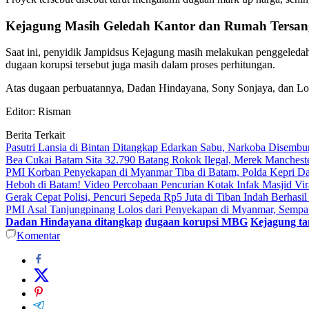
Kejagung Masih Geledah Kantor dan Rumah Tersa
Saat ini, penyidik Jampidsus Kejagung masih melakukan penggeledaha
dugaan korupsi tersebut juga masih dalam proses perhitungan.
Atas dugaan perbuatannya, Dadan Hindayana, Sony Sonjaya, dan Lod
Editor: Risman
Berita Terkait
Pasutri Lansia di Bintan Ditangkap Edarkan Sabu, Narkoba Disemb
Bea Cukai Batam Sita 32.790 Batang Rokok Ilegal, Merek Mancheste
PMI Korban Penyekapan di Myanmar Tiba di Batam, Polda Kepri Dal
Heboh di Batam! Video Percobaan Pencurian Kotak Infak Masjid Vi
Gerak Cepat Polisi, Pencuri Sepeda Rp5 Juta di Tiban Indah Berhasi
PMI Asal Tanjungpinang Lolos dari Penyekapan di Myanmar, Sempa
Dadan Hindayana ditangkap
dugaan korupsi MBG
Kejagung t
Komentar