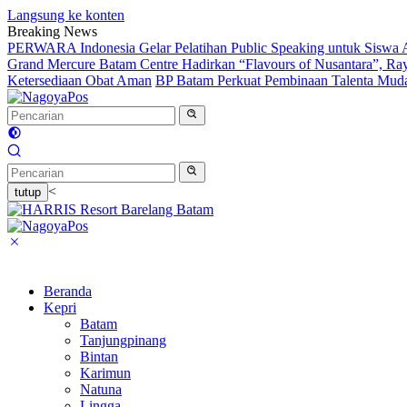
Langsung ke konten
Breaking News
PERWARA Indonesia Gelar Pelatihan Public Speaking untuk Siswa 
Grand Mercure Batam Centre Hadirkan “Flavours of Nusantara”, Ra
Ketersediaan Obat Aman
BP Batam Perkuat Pembinaan Talenta Muda 
<
tutup
Beranda
Kepri
Batam
Tanjungpinang
Bintan
Karimun
Natuna
Lingga