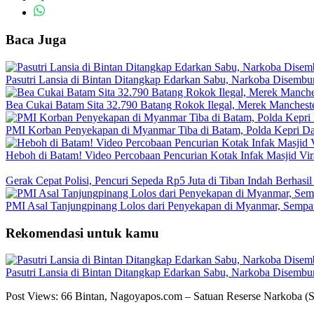
Baca Juga
Pasutri Lansia di Bintan Ditangkap Edarkan Sabu, Narkoba Disemb
Bea Cukai Batam Sita 32.790 Batang Rokok Ilegal, Merek Mancheste
PMI Korban Penyekapan di Myanmar Tiba di Batam, Polda Kepri Dal
Heboh di Batam! Video Percobaan Pencurian Kotak Infak Masjid Vi
Gerak Cepat Polisi, Pencuri Sepeda Rp5 Juta di Tiban Indah Berhasi
PMI Asal Tanjungpinang Lolos dari Penyekapan di Myanmar, Sempa
Rekomendasi untuk kamu
Pasutri Lansia di Bintan Ditangkap Edarkan Sabu, Narkoba Disemb
Post Views: 66 Bintan, Nagoyapos.com – Satuan Reserse Narkoba (