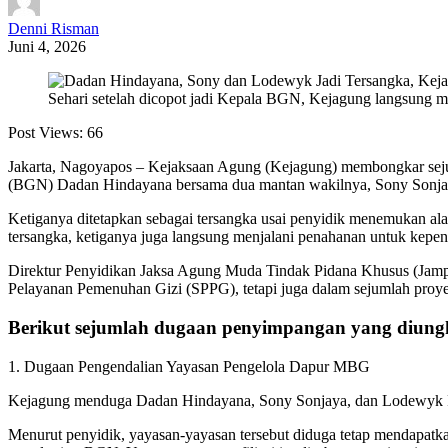
Denni Risman
Juni 4, 2026
Sehari setelah dicopot jadi Kepala BGN, Kejagung langsung
Post Views:
66
Jakarta, Nagoyapos – Kejaksaan Agung (Kejagung) membongkar sej
(BGN) Dadan Hindayana bersama dua mantan wakilnya, Sony Sonjay
Ketiganya ditetapkan sebagai tersangka usai penyidik menemukan alat
tersangka, ketiganya juga langsung menjalani penahanan untuk kepen
Direktur Penyidikan Jaksa Agung Muda Tindak Pidana Khusus (Jampi
Pelayanan Pemenuhan Gizi (SPPG), tetapi juga dalam sejumlah proy
Berikut sejumlah dugaan penyimpangan yang diun
1. Dugaan Pengendalian Yayasan Pengelola Dapur MBG
Kejagung menduga Dadan Hindayana, Sony Sonjaya, dan Lodewyk Pusu
Menurut penyidik, yayasan-yayasan tersebut diduga tetap mendapatka