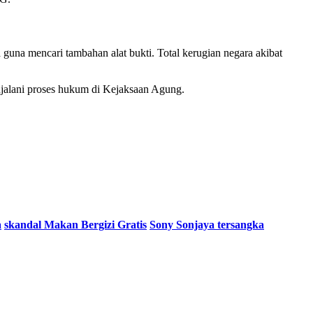
una mencari tambahan alat bukti. Total kerugian negara akibat
jalani proses hukum di Kejaksaan Agung.
a
skandal Makan Bergizi Gratis
Sony Sonjaya tersangka