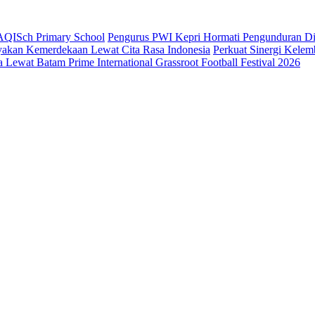
AQISch Primary School
Pengurus PWI Kepri Hormati Pengunduran Dir
yakan Kemerdekaan Lewat Cita Rasa Indonesia
Perkuat Sinergi Kele
Lewat Batam Prime International Grassroot Football Festival 2026