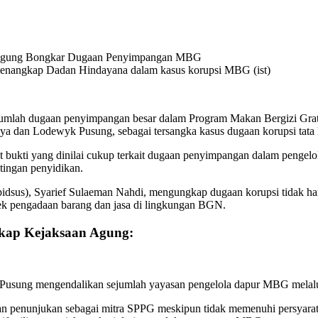
 menangkap Dadan Hindayana dalam kasus korupsi MBG (ist)
umlah dugaan penyimpangan besar dalam Program Makan Bergizi Grat
a dan Lodewyk Pusung, sebagai tersangka kasus dugaan korupsi tat
 bukti yang dinilai cukup terkait dugaan penyimpangan dalam pengelolaa
tingan penyidikan.
dsus), Syarief Sulaeman Nahdi, mengungkap dugaan korupsi tidak han
ek pengadaan barang dan jasa di lingkungan BGN.
gkap Kejaksaan Agung:
ng mengendalikan sejumlah yayasan pengelola dapur MBG melalui pih
n penunjukan sebagai mitra SPPG meskipun tidak memenuhi persyaratan.