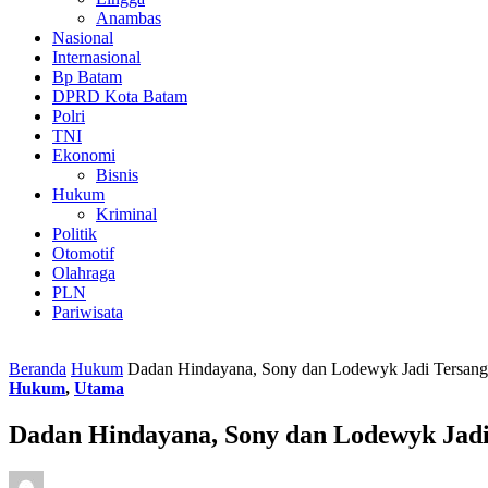
Anambas
Nasional
Internasional
Bp Batam
DPRD Kota Batam
Polri
TNI
Ekonomi
Bisnis
Hukum
Kriminal
Politik
Otomotif
Olahraga
PLN
Pariwisata
Beranda
Hukum
Dadan Hindayana, Sony dan Lodewyk Jadi Tersa
Hukum
,
Utama
Dadan Hindayana, Sony dan Lodewyk Jad