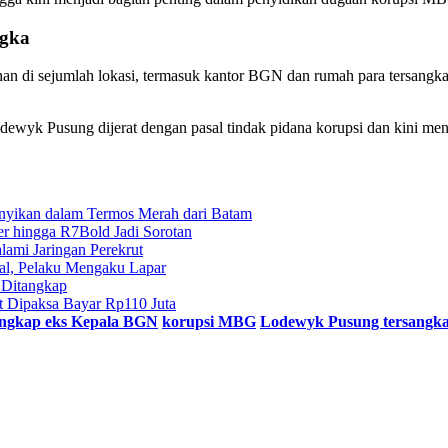
ngka
n di sejumlah lokasi, termasuk kantor BGN dan rumah para tersangka g
ewyk Pusung dijerat dengan pasal tindak pidana korupsi dan kini men
unyikan dalam Termos Merah dari Batam
r hingga R7Bold Jadi Sorotan
ami Jaringan Perekrut
ral, Pelaku Mengaku Lapar
l Ditangkap
t Dipaksa Bayar Rp110 Juta
angkap eks Kepala BGN
korupsi MBG
Lodewyk Pusung tersangk