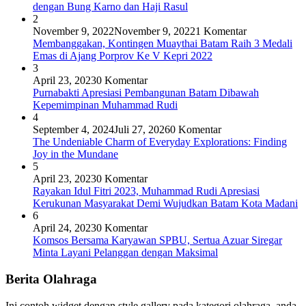
dengan Bung Karno dan Haji Rasul
2
November 9, 2022
November 9, 2022
1 Komentar
Membanggakan, Kontingen Muaythai Batam Raih 3 Medali
Emas di Ajang Porprov Ke V Kepri 2022
3
April 23, 2023
0 Komentar
Purnabakti Apresiasi Pembangunan Batam Dibawah
Kepemimpinan Muhammad Rudi
4
September 4, 2024
Juli 27, 2026
0 Komentar
The Undeniable Charm of Everyday Explorations: Finding
Joy in the Mundane
5
April 23, 2023
0 Komentar
Rayakan Idul Fitri 2023, Muhammad Rudi Apresiasi
Kerukunan Masyarakat Demi Wujudkan Batam Kota Madani
6
April 24, 2023
0 Komentar
Komsos Bersama Karyawan SPBU, Sertua Azuar Siregar
Minta Layani Pelanggan dengan Maksimal
Berita Olahraga
Ini contoh widget dengan style gallery pada kategori olahraga, anda