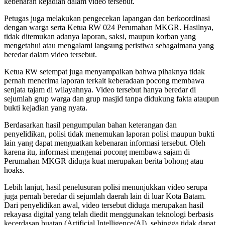
kebenaran kejadian dalam video tersebut.
Petugas juga melakukan pengecekan lapangan dan berkoordinasi
dengan warga serta Ketua RW 024 Perumahan MKGR. Hasilnya,
tidak ditemukan adanya laporan, saksi, maupun korban yang
mengetahui atau mengalami langsung peristiwa sebagaimana yang
beredar dalam video tersebut.
Ketua RW setempat juga menyampaikan bahwa pihaknya tidak
pernah menerima laporan terkait keberadaan pocong membawa
senjata tajam di wilayahnya. Video tersebut hanya beredar di
sejumlah grup warga dan grup masjid tanpa didukung fakta ataupun
bukti kejadian yang nyata.
Berdasarkan hasil pengumpulan bahan keterangan dan
penyelidikan, polisi tidak menemukan laporan polisi maupun bukti
lain yang dapat menguatkan kebenaran informasi tersebut. Oleh
karena itu, informasi mengenai pocong membawa sajam di
Perumahan MKGR diduga kuat merupakan berita bohong atau
hoaks.
Lebih lanjut, hasil penelusuran polisi menunjukkan video serupa
juga pernah beredar di sejumlah daerah lain di luar Kota Batam.
Dari penyelidikan awal, video tersebut diduga merupakan hasil
rekayasa digital yang telah diedit menggunakan teknologi berbasis
kecerdasan buatan (Artificial Intelligence/AI), sehingga tidak dapat