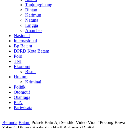
Tanjungpinang
Bintan
Karimun
Natuna
Lingga
Anambas
Nasional
Internasional
Bp Batam
DPRD Kota Batam
Polri
TNI
Ekonomi
Bisnis
Hukum
Kriminal
Politik
Otomotif
Olahraga
PLN
Pariwisata
Beranda
Batam
Polsek Batu Aji Selidiki Video Viral "Pocong Bawa
Sajam", Diduga Hoaks dan Hasil Rekayasa Digital