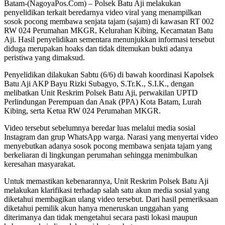
Batam-(NagoyaPos.Com) – Polsek Batu Aji melakukan
penyelidikan terkait beredarnya video viral yang menampilkan
sosok pocong membawa senjata tajam (sajam) di kawasan RT 002
RW 024 Perumahan MKGR, Kelurahan Kibing, Kecamatan Batu
Aji. Hasil penyelidikan sementara menunjukkan informasi tersebut
diduga merupakan hoaks dan tidak ditemukan bukti adanya
peristiwa yang dimaksud.
Penyelidikan dilakukan Sabtu (6/6) di bawah koordinasi Kapolsek
Batu Aji AKP Bayu Rizki Subagyo, S.Tr.K., S.I.K., dengan
melibatkan Unit Reskrim Polsek Batu Aji, perwakilan UPTD
Perlindungan Perempuan dan Anak (PPA) Kota Batam, Lurah
Kibing, serta Ketua RW 024 Perumahan MKGR.
Video tersebut sebelumnya beredar luas melalui media sosial
Instagram dan grup WhatsApp warga. Narasi yang menyertai video
menyebutkan adanya sosok pocong membawa senjata tajam yang
berkeliaran di lingkungan perumahan sehingga menimbulkan
keresahan masyarakat.
Untuk memastikan kebenarannya, Unit Reskrim Polsek Batu Aji
melakukan klarifikasi terhadap salah satu akun media sosial yang
diketahui membagikan ulang video tersebut. Dari hasil pemeriksaan
diketahui pemilik akun hanya meneruskan unggahan yang
diterimanya dan tidak mengetahui secara pasti lokasi maupun