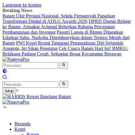
Langsung ke konten
Breaking News
Batam Ukir Prestasi Nasional, Sekda Firmansyah Paparkan
Transformasi Digital di ADLG Awards 2026
DPRD Dumai Belajar
ke Batam, Amsakar Achmad Beberkan Rahasia Percepatan
Pembangunan dan Investasi
Pasutri Lansia di Bintan Ditangkap
Edarkan Sabu, Narkoba Disembunyikan dalam Termos Merah dari
Batam
PWI Kepri Resmi Tanggapi Pengunduran Diri Sejumlah
Anggota, Ini Sikap Pengurus
Cek Cuaca Batam Hari Ini! BMKG:
Belakang Padang Cerah, Sebagian Besar Kecamatan Berawan
<
tutup
Beranda
Kepri
Batam