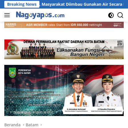
Langsung
asyarakat Diimbau Gunakan Air Secara Bijak
Breaking News
Warga Batu
ke
konten
Beranda
Batam