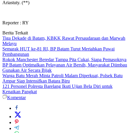
Ariastuty. (**)
Reporter : RY
Berita Terkait
Tiga Dekade di Batam, KBKK Rawat Persaudaraan dan Marwah
Melayu
Semarak HUT ke-81 RI, BP Batam Turut Meriahkan Pawai
Pembangunan
Rokok Manchester Beredar Tampa Pita Cukai, Siapa Pemasoknya
BP Batam Optimalkan Pelayanan Air Bersih, Masyarakat Diimbau
Gunakan Air Secara Bijak
Warga Batu Merah Minta Patroli Malam Diperkuat, Polsek Batu
Ampar Siap Intensifkan Batara Biru
121 Personel Polresta Barelang Ikuti Ujian Bela Diri untuk
Kenaikan Pangkat
Komentar