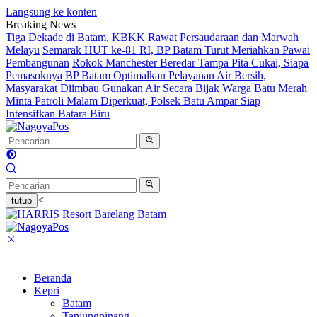
Langsung ke konten
Breaking News
Tiga Dekade di Batam, KBKK Rawat Persaudaraan dan Marwah
Melayu
Semarak HUT ke-81 RI, BP Batam Turut Meriahkan Pawai
Pembangunan
Rokok Manchester Beredar Tampa Pita Cukai, Siapa
Pemasoknya
BP Batam Optimalkan Pelayanan Air Bersih,
Masyarakat Diimbau Gunakan Air Secara Bijak
Warga Batu Merah
Minta Patroli Malam Diperkuat, Polsek Batu Ampar Siap
Intensifkan Batara Biru
<
tutup
Beranda
Kepri
Batam
Tanjungpinang