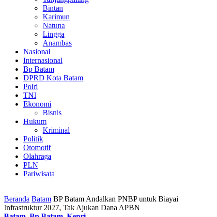
Bintan
Karimun
Natuna
Lingga
Anambas
Nasional
Internasional
Bp Batam
DPRD Kota Batam
Polri
TNI
Ekonomi
Bisnis
Hukum
Kriminal
Politik
Otomotif
Olahraga
PLN
Pariwisata
Beranda
Batam
BP Batam Andalkan PNBP untuk Biayai
Infrastruktur 2027, Tak Ajukan Dana APBN
Batam
,
Bp Batam
,
Kepri