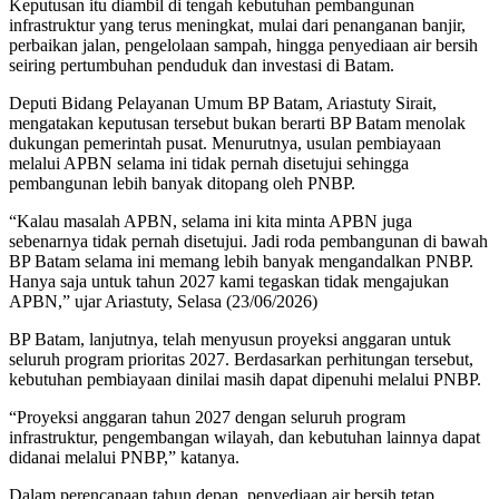
Keputusan itu diambil di tengah kebutuhan pembangunan
infrastruktur yang terus meningkat, mulai dari penanganan banjir,
perbaikan jalan, pengelolaan sampah, hingga penyediaan air bersih
seiring pertumbuhan penduduk dan investasi di Batam.
Deputi Bidang Pelayanan Umum BP Batam, Ariastuty Sirait,
mengatakan keputusan tersebut bukan berarti BP Batam menolak
dukungan pemerintah pusat. Menurutnya, usulan pembiayaan
melalui APBN selama ini tidak pernah disetujui sehingga
pembangunan lebih banyak ditopang oleh PNBP.
“Kalau masalah APBN, selama ini kita minta APBN juga
sebenarnya tidak pernah disetujui. Jadi roda pembangunan di bawah
BP Batam selama ini memang lebih banyak mengandalkan PNBP.
Hanya saja untuk tahun 2027 kami tegaskan tidak mengajukan
APBN,” ujar Ariastuty, Selasa (23/06/2026)
BP Batam, lanjutnya, telah menyusun proyeksi anggaran untuk
seluruh program prioritas 2027. Berdasarkan perhitungan tersebut,
kebutuhan pembiayaan dinilai masih dapat dipenuhi melalui PNBP.
“Proyeksi anggaran tahun 2027 dengan seluruh program
infrastruktur, pengembangan wilayah, dan kebutuhan lainnya dapat
didanai melalui PNBP,” katanya.
Dalam perencanaan tahun depan, penyediaan air bersih tetap