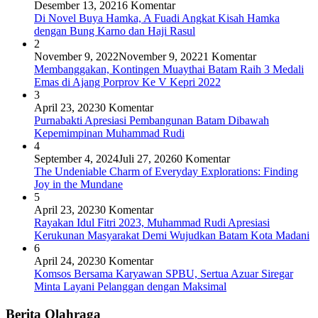
Desember 13, 2021
6 Komentar
Di Novel Buya Hamka, A Fuadi Angkat Kisah Hamka
dengan Bung Karno dan Haji Rasul
2
November 9, 2022
November 9, 2022
1 Komentar
Membanggakan, Kontingen Muaythai Batam Raih 3 Medali
Emas di Ajang Porprov Ke V Kepri 2022
3
April 23, 2023
0 Komentar
Purnabakti Apresiasi Pembangunan Batam Dibawah
Kepemimpinan Muhammad Rudi
4
September 4, 2024
Juli 27, 2026
0 Komentar
The Undeniable Charm of Everyday Explorations: Finding
Joy in the Mundane
5
April 23, 2023
0 Komentar
Rayakan Idul Fitri 2023, Muhammad Rudi Apresiasi
Kerukunan Masyarakat Demi Wujudkan Batam Kota Madani
6
April 24, 2023
0 Komentar
Komsos Bersama Karyawan SPBU, Sertua Azuar Siregar
Minta Layani Pelanggan dengan Maksimal
Berita Olahraga