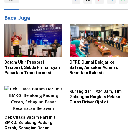
Baca Juga
Batam Ukir Prestasi
DPRD Dumai Belajar ke
Nasional, Sekda Firmansyah
Batam, Amsakar Achmad
Paparkan Transformasi
Beberkan Rahasia
Digital di ADLG Awards 2026
Percepatan Pembangunan
dan Investasi
Kurang dari 1×24 Jam, Tim
Gabungan Ringkus Pelaku
Curas Driver Ojol di
Sekupang
Cek Cuaca Batam Hari Ini!
BMKG: Belakang Padang
Cerah, Sebagian Besar