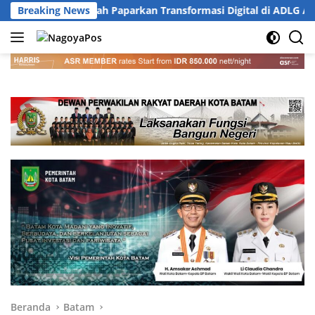
Langsung
a Firmansyah Paparkan Transformasi Digital di ADLG Awards 202
Breaking News
ke
konten
Beranda
Batam