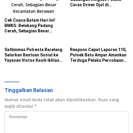
Curas Driver Ojol di
Sekupang
Cek Cuaca Batam Hari Ini!
BMKG: Belakang Padang
Cerah, Sebagian Besar
Kecamatan Berawan
Satbinmas Polresta Barelang
Respons Cepat Laporan 110,
Salurkan Bantuan Sosial ke
Polsek Batu Ampar Amankan
Yayasan Vistos Kasih Ikhlas
Terduga Pelaku Percobaan
Batam
Pencurian
Tinggalkan Balasan
Alamat email Anda tidak akan dipublikasikan.
Ruas yang
wajib ditandai
*