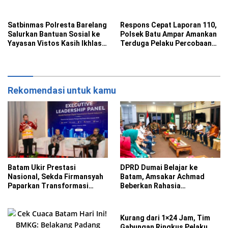
Kecamatan Berawan
Satbinmas Polresta Barelang
Respons Cepat Laporan 110,
Salurkan Bantuan Sosial ke
Polsek Batu Ampar Amankan
Yayasan Vistos Kasih Ikhlas
Terduga Pelaku Percobaan
Batam
Pencurian
Rekomendasi untuk kamu
Batam Ukir Prestasi
DPRD Dumai Belajar ke
Nasional, Sekda Firmansyah
Batam, Amsakar Achmad
Paparkan Transformasi
Beberkan Rahasia
Digital di ADLG Awards 2026
Percepatan Pembangunan
dan Investasi
Kurang dari 1×24 Jam, Tim
Gabungan Ringkus Pelaku