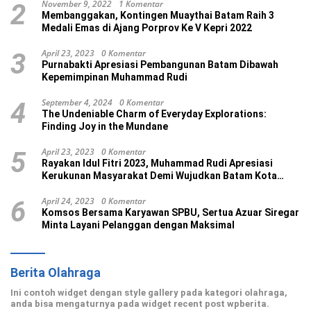
November 9, 2022
1 Komentar
2
Membanggakan, Kontingen Muaythai Batam Raih 3
Medali Emas di Ajang Porprov Ke V Kepri 2022
April 23, 2023
0 Komentar
3
Purnabakti Apresiasi Pembangunan Batam Dibawah
Kepemimpinan Muhammad Rudi
September 4, 2024
0 Komentar
4
The Undeniable Charm of Everyday Explorations:
Finding Joy in the Mundane
April 23, 2023
0 Komentar
5
Rayakan Idul Fitri 2023, Muhammad Rudi Apresiasi
Kerukunan Masyarakat Demi Wujudkan Batam Kota
Madani
April 24, 2023
0 Komentar
6
Komsos Bersama Karyawan SPBU, Sertua Azuar Siregar
Minta Layani Pelanggan dengan Maksimal
Berita Olahraga
Ini contoh widget dengan style gallery pada kategori olahraga,
anda bisa mengaturnya pada widget recent post wpberita.