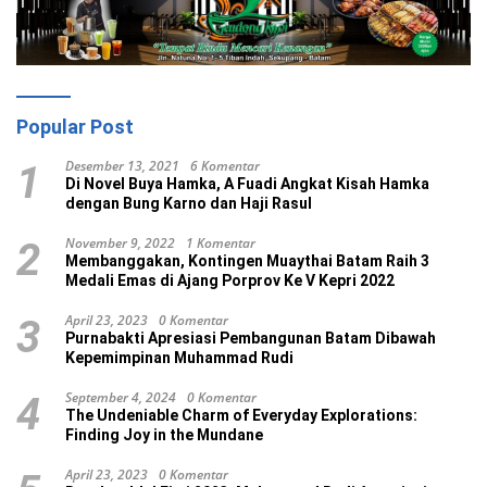
Popular Post
Desember 13, 2021
6 Komentar
1
Di Novel Buya Hamka, A Fuadi Angkat Kisah Hamka
dengan Bung Karno dan Haji Rasul
November 9, 2022
1 Komentar
2
Membanggakan, Kontingen Muaythai Batam Raih 3
Medali Emas di Ajang Porprov Ke V Kepri 2022
April 23, 2023
0 Komentar
3
Purnabakti Apresiasi Pembangunan Batam Dibawah
Kepemimpinan Muhammad Rudi
September 4, 2024
0 Komentar
4
The Undeniable Charm of Everyday Explorations:
Finding Joy in the Mundane
April 23, 2023
0 Komentar