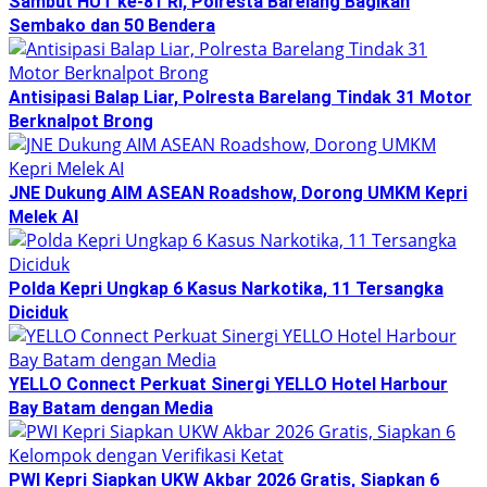
Sambut HUT ke-81 RI, Polresta Barelang Bagikan
Sembako dan 50 Bendera
Antisipasi Balap Liar, Polresta Barelang Tindak 31 Motor
Berknalpot Brong
JNE Dukung AIM ASEAN Roadshow, Dorong UMKM Kepri
Melek AI
Polda Kepri Ungkap 6 Kasus Narkotika, 11 Tersangka
Diciduk
YELLO Connect Perkuat Sinergi YELLO Hotel Harbour
Bay Batam dengan Media
PWI Kepri Siapkan UKW Akbar 2026 Gratis, Siapkan 6