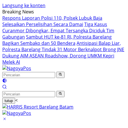
Langsung ke konten
Breaking News
Respons Laporan Polisi 110, Polsek Lubuk Baja
Selesaikan Perselisihan Secara Damai
Tiga Kasus
Curanmor Dibongkar, Empat Tersangka Diciduk Tim
Gabungan
Sambut HUT ke-81 RI, Polresta Barelang
Bagikan Sembako dan 50 Bendera
Antisipasi Balap Liar,
Polresta Barelang Tindak 31 Motor Berknalpot Brong
JNE
Dukung AIM ASEAN Roadshow, Dorong UMKM Kepri
Melek AI
<
tutup