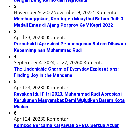
dengan Bung Karno dan Haji Rasul
2
November 9, 2022
November 9, 2022
1 Komentar
Membanggakan, Kontingen Muaythai Batam Raih 3
Medali Emas di Ajang Porprov Ke V Kepri 2022
3
April 23, 2023
0 Komentar
Purnabakti Apresiasi Pembangunan Batam Dibawah
Kepemimpinan Muhammad Rudi
4
September 4, 2024
Juli 27, 2026
0 Komentar
The Undeniable Charm of Everyday Explorations:
Finding Joy in the Mundane
5
April 23, 2023
0 Komentar
Rayakan Idul Fitri 2023, Muhammad Rudi Apresiasi
Kerukunan Masyarakat Demi Wujudkan Batam Kota
Madani
6
April 24, 2023
0 Komentar
Komsos Bersama Karyawan SPBU, Sertua Azuar