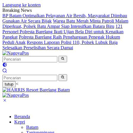
Langsung ke konten
Breaking News
BP Batam Optimalkan Pelayanan Air Bersih, Masyarakat Diimbau
Gunakan Air Secara Bijak
Warga Batu Merah Minta Patroli Malam
Diperkuat, Polsek Batu Ampar Siap Intensifkan Batara Biru
121
Personel Polresta Barelang Ikuti Ujian Bela Diri untuk Kenaikan
Pangkat
Polresta Barelang Raih Penghargaan Penegak Hukum
Peduli Anak
Respons Laporan Polisi 110, Polsek Lubuk Baja
Selesaikan Perselisihan Secara Damai
<
tutup
Beranda
Kepri
Batam
Tanjungpinang