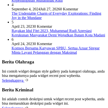
Kepemimpinan Muhammad Rudi
4
September 4, 2024
Juli 27, 2026
0 Komentar
The Undeniable Charm of Everyday Explorations: Finding
Joy in the Mundane
5
April 23, 2023
0 Komentar
Rayakan Idul Fitri 2023, Muhammad Rudi Apresiasi
Kerukunan Masyarakat Demi Wujudkan Batam Kota Madani
6
April 24, 2023
0 Komentar
Komsos Bersama Karyawan SPBU, Sertua Azuar Siregar
Minta Layani Pelanggan dengan Maksimal
Berita Olahraga
Ini contoh widget dengan style gallery pada kategori olahraga, anda
bisa mengaturnya pada widget recent post wpberita.
Selengkapnya
Berita Kriminal
Ini adalah contoh deskripsi untuk widget recent post wpberita, anda
bisa memasukkan deskripsi pada widget ini.