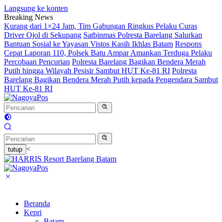
Langsung ke konten
Breaking News
Kurang dari 1×24 Jam, Tim Gabungan Ringkus Pelaku Curas
Driver Ojol di Sekupang
Satbinmas Polresta Barelang Salurkan
Bantuan Sosial ke Yayasan Vistos Kasih Ikhlas Batam
Respons
Cepat Laporan 110, Polsek Batu Ampar Amankan Terduga Pelaku
Percobaan Pencurian
Polresta Barelang Bagikan Bendera Merah
Putih hingga Wilayah Pesisir Sambut HUT Ke-81 RI
Polresta
Barelang Bagikan Bendera Merah Putih kepada Pengendara Sambut
HUT Ke-81 RI
<
tutup
Beranda
Kepri
Batam