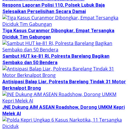
Respons Laporan Polisi 110, Polsek Lubuk Baja
Selesaikan Perselisihan Secara Damai
Tiga Kasus Curanmor Dibongkar, Empat Tersangka
Diciduk Tim Gabungan
Sambut HUT ke-81 RI, Polresta Barelang Bagikan
Sembako dan 50 Bendera
Antisipasi Balap Liar, Polresta Barelang Tindak 31 Motor
Berknalpot Brong
JNE Dukung AIM ASEAN Roadshow, Dorong UMKM Kepri
Melek AI