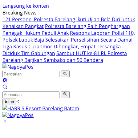
Langsung ke konten
Breaking News
121 Personel Polresta Barelang Ikuti Ujian Bela Diri untuk
Kenaikan Pangkat
Polresta Barelang Raih Penghargaan
Penegak Hukum Peduli Anak
Respons Laporan Polisi 110,
Polsek Lubuk Baja Selesaikan Perselisihan Secara Damai
Tiga Kasus Curanmor Dibongkar, Empat Tersangka
Diciduk Tim Gabungan
Sambut HUT ke-81 RI, Polresta
Barelang Bagikan Sembako dan 50 Bendera
<
tutup