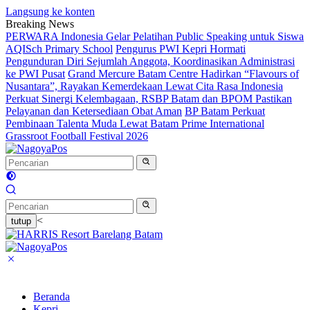
Langsung ke konten
Breaking News
PERWARA Indonesia Gelar Pelatihan Public Speaking untuk Siswa
AQISch Primary School
Pengurus PWI Kepri Hormati
Pengunduran Diri Sejumlah Anggota, Koordinasikan Administrasi
ke PWI Pusat
Grand Mercure Batam Centre Hadirkan “Flavours of
Nusantara”, Rayakan Kemerdekaan Lewat Cita Rasa Indonesia
Perkuat Sinergi Kelembagaan, RSBP Batam dan BPOM Pastikan
Pelayanan dan Ketersediaan Obat Aman
BP Batam Perkuat
Pembinaan Talenta Muda Lewat Batam Prime International
Grassroot Football Festival 2026
<
tutup
Beranda
Kepri