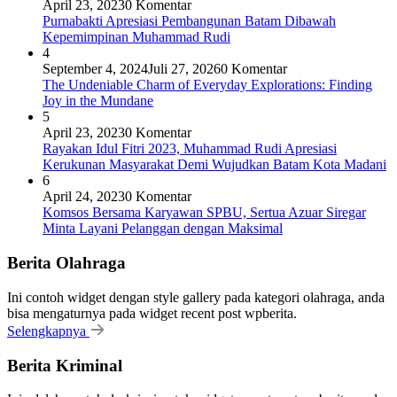
April 23, 2023
0 Komentar
Purnabakti Apresiasi Pembangunan Batam Dibawah
Kepemimpinan Muhammad Rudi
4
September 4, 2024
Juli 27, 2026
0 Komentar
The Undeniable Charm of Everyday Explorations: Finding
Joy in the Mundane
5
April 23, 2023
0 Komentar
Rayakan Idul Fitri 2023, Muhammad Rudi Apresiasi
Kerukunan Masyarakat Demi Wujudkan Batam Kota Madani
6
April 24, 2023
0 Komentar
Komsos Bersama Karyawan SPBU, Sertua Azuar Siregar
Minta Layani Pelanggan dengan Maksimal
Berita Olahraga
Ini contoh widget dengan style gallery pada kategori olahraga, anda
bisa mengaturnya pada widget recent post wpberita.
Selengkapnya
Berita Kriminal