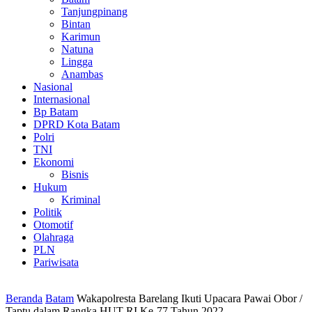
Tanjungpinang
Bintan
Karimun
Natuna
Lingga
Anambas
Nasional
Internasional
Bp Batam
DPRD Kota Batam
Polri
TNI
Ekonomi
Bisnis
Hukum
Kriminal
Politik
Otomotif
Olahraga
PLN
Pariwisata
Beranda
Batam
Wakapolresta Barelang Ikuti Upacara Pawai Obor /
Taptu dalam Rangka HUT RI Ke-77 Tahun 2022