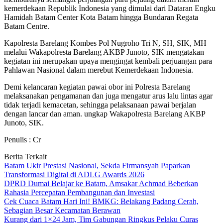
kemerdekaan Republik Indonesia yang dimulai dari Dataran Engku
Hamidah Batam Center Kota Batam hingga Bundaran Regata
Batam Centre.
Kapolresta Barelang Kombes Pol Nugroho Tri N, SH, SIK, MH
melalui Wakapolresta Barelang AKBP Junoto, SIK mengatakan
kegiatan ini merupakan upaya mengingat kembali perjuangan para
Pahlawan Nasional dalam merebut Kemerdekaan Indonesia.
Demi kelancaran kegiatan pawai obor ini Polresta Barelang
melaksanakan pengamanan dan juga mengatur arus lalu lintas agar
tidak terjadi kemacetan, sehingga pelaksanaan pawai berjalan
dengan lancar dan aman. ungkap Wakapolresta Barelang AKBP
Junoto, SIK.
Penulis : Cr
Berita Terkait
Batam Ukir Prestasi Nasional, Sekda Firmansyah Paparkan
Transformasi Digital di ADLG Awards 2026
DPRD Dumai Belajar ke Batam, Amsakar Achmad Beberkan
Rahasia Percepatan Pembangunan dan Investasi
Cek Cuaca Batam Hari Ini! BMKG: Belakang Padang Cerah,
Sebagian Besar Kecamatan Berawan
Kurang dari 1×24 Jam, Tim Gabungan Ringkus Pelaku Curas