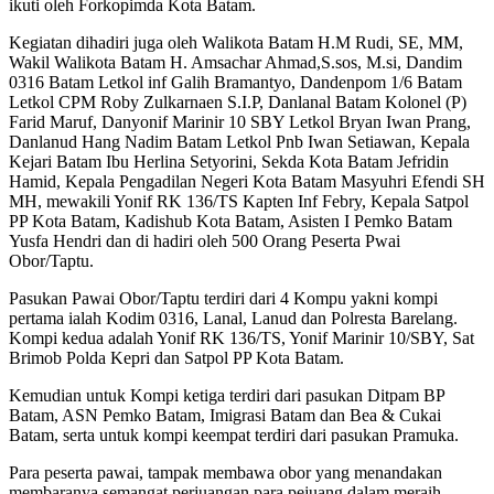
ikuti oleh Forkopimda Kota Batam.
Kegiatan dihadiri juga oleh Walikota Batam H.M Rudi, SE, MM,
Wakil Walikota Batam H. Amsachar Ahmad,S.sos, M.si, Dandim
0316 Batam Letkol inf Galih Bramantyo, Dandenpom 1/6 Batam
Letkol CPM Roby Zulkarnaen S.I.P, Danlanal Batam Kolonel (P)
Farid Maruf, Danyonif Marinir 10 SBY Letkol Bryan Iwan Prang,
Danlanud Hang Nadim Batam Letkol Pnb Iwan Setiawan, Kepala
Kejari Batam Ibu Herlina Setyorini, Sekda Kota Batam Jefridin
Hamid, Kepala Pengadilan Negeri Kota Batam Masyuhri Efendi SH
MH, mewakili Yonif RK 136/TS Kapten Inf Febry, Kepala Satpol
PP Kota Batam, Kadishub Kota Batam, Asisten I Pemko Batam
Yusfa Hendri dan di hadiri oleh 500 Orang Peserta Pwai
Obor/Taptu.
Pasukan Pawai Obor/Taptu terdiri dari 4 Kompu yakni kompi
pertama ialah Kodim 0316, Lanal, Lanud dan Polresta Barelang.
Kompi kedua adalah Yonif RK 136/TS, Yonif Marinir 10/SBY, Sat
Brimob Polda Kepri dan Satpol PP Kota Batam.
Kemudian untuk Kompi ketiga terdiri dari pasukan Ditpam BP
Batam, ASN Pemko Batam, Imigrasi Batam dan Bea & Cukai
Batam, serta untuk kompi keempat terdiri dari pasukan Pramuka.
Para peserta pawai, tampak membawa obor yang menandakan
membaranya semangat perjuangan para pejuang dalam meraih