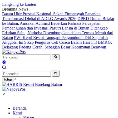
Langsung ke konten
Breaking News
Batam Ukir Prestasi Nasional, Sekda Firmansyah Paparkan
Transformasi Digital di ADLG Awards 2026
DPRD Dumai Belajar
ke Batam, Amsakar Achmad Beberkan Rahasia Percepatan
Pembangunan dan Investasi
Pasutri Lansia di Bintan Ditangkap
Edarkan Sabu, Narkoba Disembunyikan dalam Termos Merah dari
Batam
PWI Kepri Resmi Tanggapi Pengunduran Diri Sejumlah
Anggota, Ini Sikap Pengurus
Cek Cuaca Batam Hari Ini! BMKG:
Belakang Padang Cerah, Sebagian Besar Kecamatan Berawan
<
tutup
Beranda
Kepri
Batam