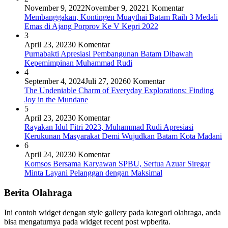
November 9, 2022
November 9, 2022
1 Komentar
Membanggakan, Kontingen Muaythai Batam Raih 3 Medali
Emas di Ajang Porprov Ke V Kepri 2022
3
April 23, 2023
0 Komentar
Purnabakti Apresiasi Pembangunan Batam Dibawah
Kepemimpinan Muhammad Rudi
4
September 4, 2024
Juli 27, 2026
0 Komentar
The Undeniable Charm of Everyday Explorations: Finding
Joy in the Mundane
5
April 23, 2023
0 Komentar
Rayakan Idul Fitri 2023, Muhammad Rudi Apresiasi
Kerukunan Masyarakat Demi Wujudkan Batam Kota Madani
6
April 24, 2023
0 Komentar
Komsos Bersama Karyawan SPBU, Sertua Azuar Siregar
Minta Layani Pelanggan dengan Maksimal
Berita Olahraga
Ini contoh widget dengan style gallery pada kategori olahraga, anda
bisa mengaturnya pada widget recent post wpberita.