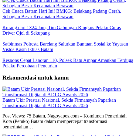
Cek Cuaca Batam Hari Ini! BMKG: Belakang Padang Cerah,
Sebagian Besar Kecamatan Berawan
Kurang dari 1×24 Jam, Tim Gabungan Ringkus Pelaku Curas
Driver Ojol di Sekupang
Satbinmas Polresta Barelang Salurkan Bantuan Sosial ke Yayasan
Vistos Kasih Ikhlas Batam
Respons Cepat Laporan 110, Polsek Batu Ampar Amankan Terduga
Pelaku Percobaan Pencurian
Rekomendasi untuk kamu
Batam Ukir Prestasi Nasional, Sekda Firmansyah Paparkan
Transformasi Digital di ADLG Awards 2026
Post Views: 75 Batam, Nagoyapos.com – Komitmen Pemerintah
Kota (Pemko) Batam dalam mempercepat transformasi
pemerintahan…