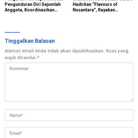
Pengunduran Diri Sejumlah
Hadirkan “Flavours of
Anggota, Koordinasikan
Nusantara”, Rayakan
Administrasi ke PWI Pusat
Kemerdekaan Lewat Cita
Rasa Indonesia
Tinggalkan Balasan
Alamat email Anda tidak akan dipublikasikan.
Ruas yang
wajib ditandai
*