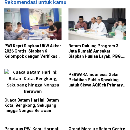
Rekomendasi untuk kamu
PWI Kepri Siapkan UKW Akbar
Batam Dukung Program 3
2026 Gratis, Siapkan 6
Juta Rumah! Amsakar
Kelompok dengan Verifikasi
Siapkan Hunian Layak, PBG,
Ketat
PBB hingga BPHTB Gratis
untuk Rumah Subsidi
PERWARA Indonesia Gelar
Pelatihan Public Speaking
untuk Siswa AQISch Primary
School
Cuaca Batam Hari Ini: Batam
Kota, Bengkong, Sekupang
hingga Nongsa Berawan
Pengurus PWI Kepri Hormati
Grand Mercure Batam Centre