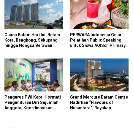
Cuaca Batam Hari Ini: Batam
PERWARA Indonesia Gelar
Kota, Bengkong, Sekupang
Pelatihan Public Speaking
hingga Nongsa Berawan
untuk Siswa AQISch Primary
School
Pengurus PWI Kepri Hormati
Grand Mercure Batam Centre
Pengunduran Diri Sejumlah
Hadirkan “Flavours of
Anggota, Koordinasikan
Nusantara”, Rayakan
Administrasi ke PWI Pusat
Kemerdekaan Lewat Cita
Rasa Indonesia