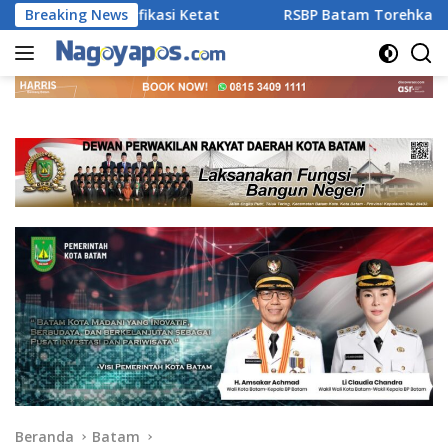
Langsung
gan Verifikasi Ketat
Breaking News
RSBP Batam Torehkan Standar Pel
ke
konten
Beranda
Batam