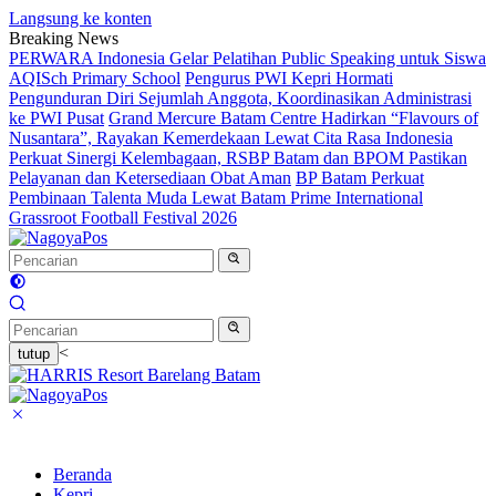
Langsung ke konten
Breaking News
PERWARA Indonesia Gelar Pelatihan Public Speaking untuk Siswa
AQISch Primary School
Pengurus PWI Kepri Hormati
Pengunduran Diri Sejumlah Anggota, Koordinasikan Administrasi
ke PWI Pusat
Grand Mercure Batam Centre Hadirkan “Flavours of
Nusantara”, Rayakan Kemerdekaan Lewat Cita Rasa Indonesia
Perkuat Sinergi Kelembagaan, RSBP Batam dan BPOM Pastikan
Pelayanan dan Ketersediaan Obat Aman
BP Batam Perkuat
Pembinaan Talenta Muda Lewat Batam Prime International
Grassroot Football Festival 2026
<
tutup
Beranda
Kepri