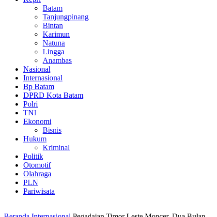
Batam
Tanjungpinang
Bintan
Karimun
Natuna
Lingga
Anambas
Nasional
Internasional
Bp Batam
DPRD Kota Batam
Polri
TNI
Ekonomi
Bisnis
Hukum
Kriminal
Politik
Otomotif
Olahraga
PLN
Pariwisata
Beranda
Internasional
Pegadaian Timor Leste Moncer, Dua Bulan