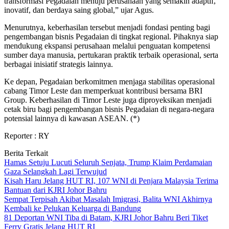
transformasi Pegadaian menuju perusahaan yang semakin adaptif,
inovatif, dan berdaya saing global,” ujar Agus.
Menurutnya, keberhasilan tersebut menjadi fondasi penting bagi
pengembangan bisnis Pegadaian di tingkat regional. Pihaknya siap
mendukung ekspansi perusahaan melalui penguatan kompetensi
sumber daya manusia, pertukaran praktik terbaik operasional, serta
berbagai inisiatif strategis lainnya.
Ke depan, Pegadaian berkomitmen menjaga stabilitas operasional
cabang Timor Leste dan memperkuat kontribusi bersama BRI
Group. Keberhasilan di Timor Leste juga diproyeksikan menjadi
cetak biru bagi pengembangan bisnis Pegadaian di negara-negara
potensial lainnya di kawasan ASEAN. (*)
Reporter : RY
Berita Terkait
Hamas Setuju Lucuti Seluruh Senjata, Trump Klaim Perdamaian
Gaza Selangkah Lagi Terwujud
Kisah Haru Jelang HUT RI, 107 WNI di Penjara Malaysia Terima
Bantuan dari KJRI Johor Bahru
Sempat Terpisah Akibat Masalah Imigrasi, Balita WNI Akhirnya
Kembali ke Pelukan Keluarga di Bandung
81 Deportan WNI Tiba di Batam, KJRI Johor Bahru Beri Tiket
Ferry Gratis Jelang HUT RI