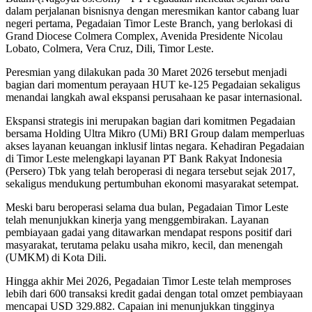
dalam perjalanan bisnisnya dengan meresmikan kantor cabang luar
negeri pertama, Pegadaian Timor Leste Branch, yang berlokasi di
Grand Diocese Colmera Complex, Avenida Presidente Nicolau
Lobato, Colmera, Vera Cruz, Dili, Timor Leste.
Peresmian yang dilakukan pada 30 Maret 2026 tersebut menjadi
bagian dari momentum perayaan HUT ke-125 Pegadaian sekaligus
menandai langkah awal ekspansi perusahaan ke pasar internasional.
Ekspansi strategis ini merupakan bagian dari komitmen Pegadaian
bersama Holding Ultra Mikro (UMi) BRI Group dalam memperluas
akses layanan keuangan inklusif lintas negara. Kehadiran Pegadaian
di Timor Leste melengkapi layanan PT Bank Rakyat Indonesia
(Persero) Tbk yang telah beroperasi di negara tersebut sejak 2017,
sekaligus mendukung pertumbuhan ekonomi masyarakat setempat.
Meski baru beroperasi selama dua bulan, Pegadaian Timor Leste
telah menunjukkan kinerja yang menggembirakan. Layanan
pembiayaan gadai yang ditawarkan mendapat respons positif dari
masyarakat, terutama pelaku usaha mikro, kecil, dan menengah
(UMKM) di Kota Dili.
Hingga akhir Mei 2026, Pegadaian Timor Leste telah memproses
lebih dari 600 transaksi kredit gadai dengan total omzet pembiayaan
mencapai USD 329.882. Capaian ini menunjukkan tingginya