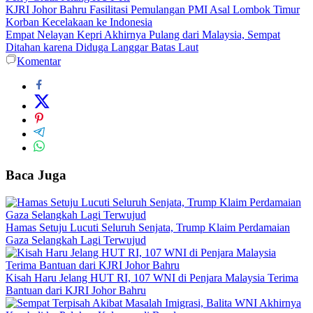
KJRI Johor Bahru Fasilitasi Pemulangan PMI Asal Lombok Timur
Korban Kecelakaan ke Indonesia
Empat Nelayan Kepri Akhirnya Pulang dari Malaysia, Sempat
Ditahan karena Diduga Langgar Batas Laut
Komentar
Baca Juga
Hamas Setuju Lucuti Seluruh Senjata, Trump Klaim Perdamaian
Gaza Selangkah Lagi Terwujud
Kisah Haru Jelang HUT RI, 107 WNI di Penjara Malaysia Terima
Bantuan dari KJRI Johor Bahru