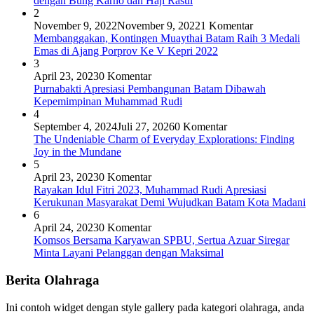
dengan Bung Karno dan Haji Rasul
2
November 9, 2022
November 9, 2022
1 Komentar
Membanggakan, Kontingen Muaythai Batam Raih 3 Medali
Emas di Ajang Porprov Ke V Kepri 2022
3
April 23, 2023
0 Komentar
Purnabakti Apresiasi Pembangunan Batam Dibawah
Kepemimpinan Muhammad Rudi
4
September 4, 2024
Juli 27, 2026
0 Komentar
The Undeniable Charm of Everyday Explorations: Finding
Joy in the Mundane
5
April 23, 2023
0 Komentar
Rayakan Idul Fitri 2023, Muhammad Rudi Apresiasi
Kerukunan Masyarakat Demi Wujudkan Batam Kota Madani
6
April 24, 2023
0 Komentar
Komsos Bersama Karyawan SPBU, Sertua Azuar Siregar
Minta Layani Pelanggan dengan Maksimal
Berita Olahraga
Ini contoh widget dengan style gallery pada kategori olahraga, anda