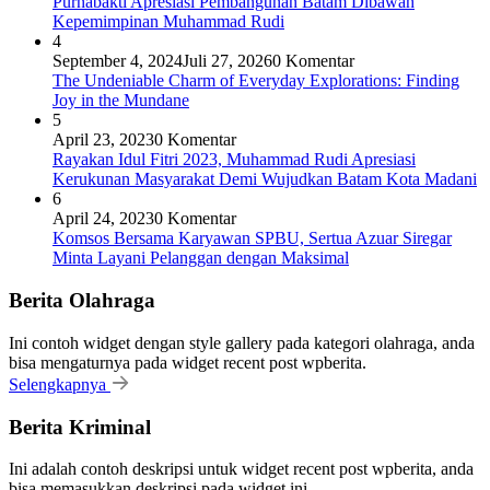
Purnabakti Apresiasi Pembangunan Batam Dibawah
Kepemimpinan Muhammad Rudi
4
September 4, 2024
Juli 27, 2026
0 Komentar
The Undeniable Charm of Everyday Explorations: Finding
Joy in the Mundane
5
April 23, 2023
0 Komentar
Rayakan Idul Fitri 2023, Muhammad Rudi Apresiasi
Kerukunan Masyarakat Demi Wujudkan Batam Kota Madani
6
April 24, 2023
0 Komentar
Komsos Bersama Karyawan SPBU, Sertua Azuar Siregar
Minta Layani Pelanggan dengan Maksimal
Berita Olahraga
Ini contoh widget dengan style gallery pada kategori olahraga, anda
bisa mengaturnya pada widget recent post wpberita.
Selengkapnya
Berita Kriminal
Ini adalah contoh deskripsi untuk widget recent post wpberita, anda
bisa memasukkan deskripsi pada widget ini.