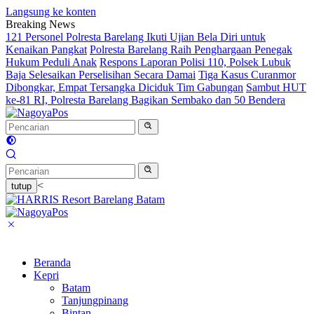
Langsung ke konten
Breaking News
121 Personel Polresta Barelang Ikuti Ujian Bela Diri untuk
Kenaikan Pangkat
Polresta Barelang Raih Penghargaan Penegak
Hukum Peduli Anak
Respons Laporan Polisi 110, Polsek Lubuk
Baja Selesaikan Perselisihan Secara Damai
Tiga Kasus Curanmor
Dibongkar, Empat Tersangka Diciduk Tim Gabungan
Sambut HUT
ke-81 RI, Polresta Barelang Bagikan Sembako dan 50 Bendera
<
tutup
Beranda
Kepri
Batam
Tanjungpinang
Bintan