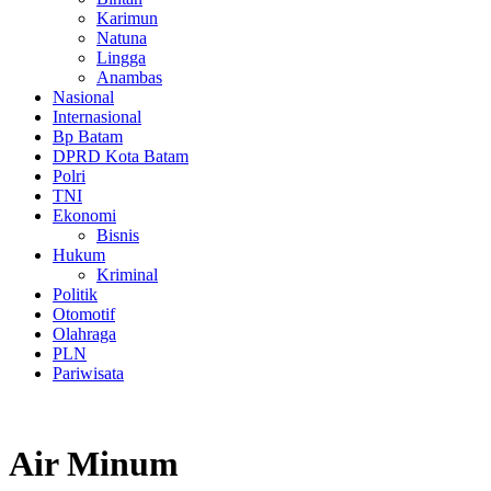
Karimun
Natuna
Lingga
Anambas
Nasional
Internasional
Bp Batam
DPRD Kota Batam
Polri
TNI
Ekonomi
Bisnis
Hukum
Kriminal
Politik
Otomotif
Olahraga
PLN
Pariwisata
Air Minum