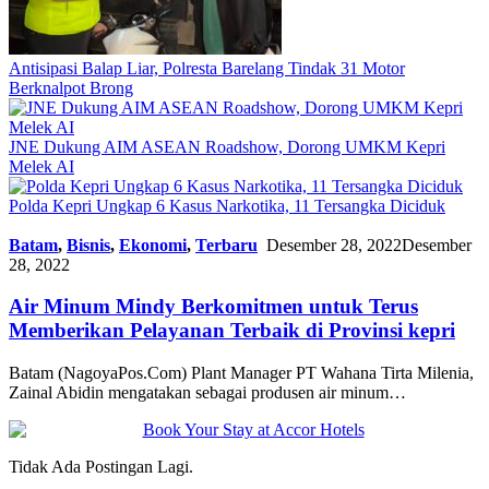
Antisipasi Balap Liar, Polresta Barelang Tindak 31 Motor
Berknalpot Brong
JNE Dukung AIM ASEAN Roadshow, Dorong UMKM Kepri
Melek AI
Polda Kepri Ungkap 6 Kasus Narkotika, 11 Tersangka Diciduk
Batam
,
Bisnis
,
Ekonomi
,
Terbaru
Desember 28, 2022
Desember
28, 2022
Air Minum Mindy Berkomitmen untuk Terus
Memberikan Pelayanan Terbaik di Provinsi kepri
Batam (NagoyaPos.Com) Plant Manager PT Wahana Tirta Milenia,
Zainal Abidin mengatakan sebagai produsen air minum…
Tidak Ada Postingan Lagi.