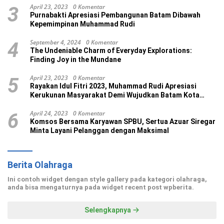
April 23, 2023
0 Komentar
3
Purnabakti Apresiasi Pembangunan Batam Dibawah
Kepemimpinan Muhammad Rudi
September 4, 2024
0 Komentar
4
The Undeniable Charm of Everyday Explorations:
Finding Joy in the Mundane
April 23, 2023
0 Komentar
5
Rayakan Idul Fitri 2023, Muhammad Rudi Apresiasi
Kerukunan Masyarakat Demi Wujudkan Batam Kota
Madani
April 24, 2023
0 Komentar
6
Komsos Bersama Karyawan SPBU, Sertua Azuar Siregar
Minta Layani Pelanggan dengan Maksimal
Berita Olahraga
Ini contoh widget dengan style gallery pada kategori olahraga,
anda bisa mengaturnya pada widget recent post wpberita.
Selengkapnya