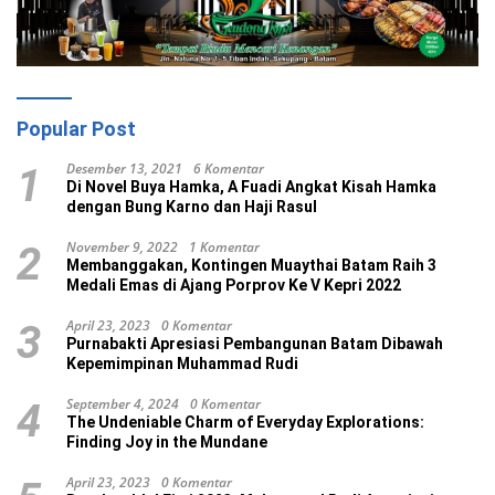
Popular Post
Desember 13, 2021
6 Komentar
1
Di Novel Buya Hamka, A Fuadi Angkat Kisah Hamka
dengan Bung Karno dan Haji Rasul
November 9, 2022
1 Komentar
2
Membanggakan, Kontingen Muaythai Batam Raih 3
Medali Emas di Ajang Porprov Ke V Kepri 2022
April 23, 2023
0 Komentar
3
Purnabakti Apresiasi Pembangunan Batam Dibawah
Kepemimpinan Muhammad Rudi
September 4, 2024
0 Komentar
4
The Undeniable Charm of Everyday Explorations:
Finding Joy in the Mundane
April 23, 2023
0 Komentar