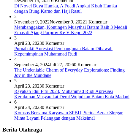
Desember 13, 2021
6 Komentar
Di Novel Buya Hamka, A Fuadi Angkat Kisah Hamka
dengan Bung Karno dan Haji Rasul
2
November 9, 2022
November 9, 2022
1 Komentar
Membanggakan, Kontingen Muaythai Batam Raih 3 Medali
Emas di Ajang Porprov Ke V Kepri 2022
3
April 23, 2023
0 Komentar
Purnabakti Apresiasi Pembangunan Batam Dibawah
Kepemimpinan Muhammad Rudi
4
September 4, 2024
Juli 27, 2026
0 Komentar
The Undeniable Charm of Everyday Explorations: Finding
Joy in the Mundane
5
April 23, 2023
0 Komentar
Rayakan Idul Fitri 2023, Muhammad Rudi Apresiasi
Kerukunan Masyarakat Demi Wujudkan Batam Kota Madani
6
April 24, 2023
0 Komentar
Komsos Bersama Karyawan SPBU, Sertua Azuar Siregar
Minta Layani Pelanggan dengan Maksimal
Berita Olahraga