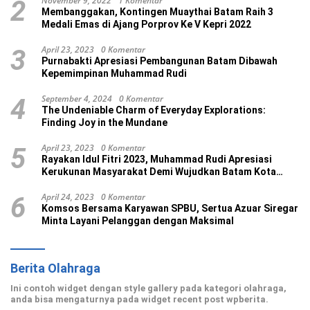
November 9, 2022
1 Komentar
2
Membanggakan, Kontingen Muaythai Batam Raih 3
Medali Emas di Ajang Porprov Ke V Kepri 2022
April 23, 2023
0 Komentar
3
Purnabakti Apresiasi Pembangunan Batam Dibawah
Kepemimpinan Muhammad Rudi
September 4, 2024
0 Komentar
4
The Undeniable Charm of Everyday Explorations:
Finding Joy in the Mundane
April 23, 2023
0 Komentar
5
Rayakan Idul Fitri 2023, Muhammad Rudi Apresiasi
Kerukunan Masyarakat Demi Wujudkan Batam Kota
Madani
April 24, 2023
0 Komentar
6
Komsos Bersama Karyawan SPBU, Sertua Azuar Siregar
Minta Layani Pelanggan dengan Maksimal
Berita Olahraga
Ini contoh widget dengan style gallery pada kategori olahraga,
anda bisa mengaturnya pada widget recent post wpberita.