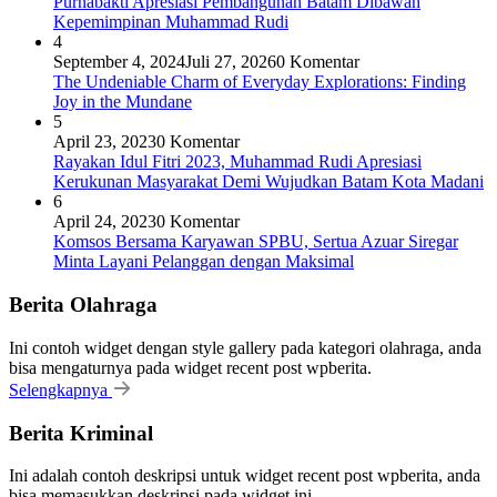
Purnabakti Apresiasi Pembangunan Batam Dibawah
Kepemimpinan Muhammad Rudi
4
September 4, 2024
Juli 27, 2026
0 Komentar
The Undeniable Charm of Everyday Explorations: Finding
Joy in the Mundane
5
April 23, 2023
0 Komentar
Rayakan Idul Fitri 2023, Muhammad Rudi Apresiasi
Kerukunan Masyarakat Demi Wujudkan Batam Kota Madani
6
April 24, 2023
0 Komentar
Komsos Bersama Karyawan SPBU, Sertua Azuar Siregar
Minta Layani Pelanggan dengan Maksimal
Berita Olahraga
Ini contoh widget dengan style gallery pada kategori olahraga, anda
bisa mengaturnya pada widget recent post wpberita.
Selengkapnya
Berita Kriminal
Ini adalah contoh deskripsi untuk widget recent post wpberita, anda
bisa memasukkan deskripsi pada widget ini.