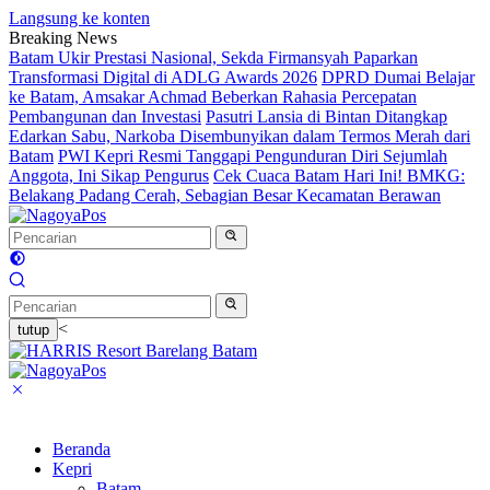
Langsung ke konten
Breaking News
Batam Ukir Prestasi Nasional, Sekda Firmansyah Paparkan
Transformasi Digital di ADLG Awards 2026
DPRD Dumai Belajar
ke Batam, Amsakar Achmad Beberkan Rahasia Percepatan
Pembangunan dan Investasi
Pasutri Lansia di Bintan Ditangkap
Edarkan Sabu, Narkoba Disembunyikan dalam Termos Merah dari
Batam
PWI Kepri Resmi Tanggapi Pengunduran Diri Sejumlah
Anggota, Ini Sikap Pengurus
Cek Cuaca Batam Hari Ini! BMKG:
Belakang Padang Cerah, Sebagian Besar Kecamatan Berawan
<
tutup
Beranda
Kepri
Batam